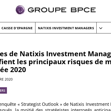
CAISSE D'EPARGNE
NATIXIS INVESTMENT MANAGERS
tes de Natixis Investment Manag
ifient les principaux risques de 
née 2020
RE 2020
ERS
l'enquête « Strategist Outlook » de Natixis Investmen
isqués, la moitié des stratégistes interrogés anticipa