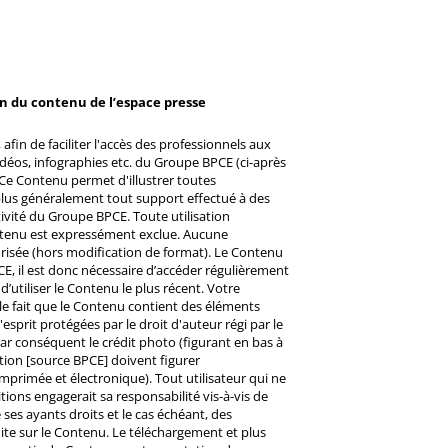
on du contenu de l’espace presse
afin de faciliter l'accès des professionnels aux
éos, infographies etc. du Groupe BPCE (ci-après
Ce Contenu permet d'illustrer toutes
u plus généralement tout support effectué à des
ctivité du Groupe BPCE. Toute utilisation
ntenu est expressément exclue. Aucune
risée (hors modification de format). Le Contenu
CE, il est donc nécessaire d’accéder régulièrement
d’utiliser le Contenu le plus récent. Votre
 le fait que le Contenu contient des éléments
prit protégées par le droit d'auteur régi par le
 Par conséquent le crédit photo (figurant en bas à
ntion [source BPCE] doivent figurer
mprimée et électronique). Tout utilisateur qui ne
tions engagerait sa responsabilité vis-à-vis de
ses ayants droits et le cas échéant, des
ite sur le Contenu. Le téléchargement et plus