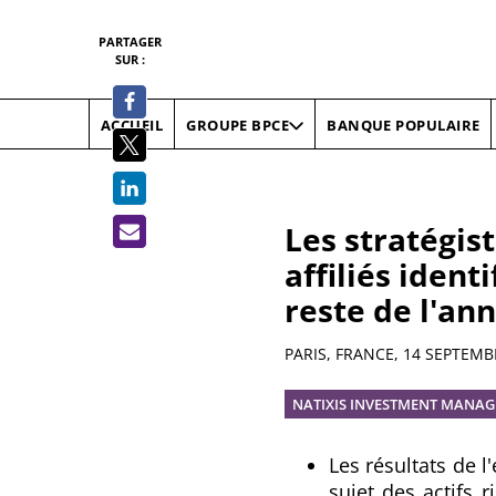
PARTAGER
SUR :
ACCUEIL
BANQUE POPULAIRE
GROUPE BPCE
Les stratégis
affiliés ident
reste de l'an
Résumé
PARIS, FRANCE,
14 SEPTEMB
NATIXIS INVESTMENT MANAG
Les résultats de 
sujet des actifs r