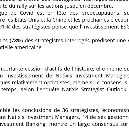
ite du rally sur les actions jusqu'en décembre.
ue de Covid est en tête des préoccupations, sui
e les États-Unis et la Chine et les prochaines électio
 (91%) des stratégistes pense que l'investissement ES
arts (78%) des stratégistes interrogés prédisent une 
ntielle américaine.
importante cession d’actifs de l'histoire, elle-même
su
en investissement de Natixis Investment Manager
ues relativement optimistes, même si le consensus 
temps, selon l'enquête Natixis Strategist Outlook
mble les conclusions de 36 stratégistes, économist
ant Natixis Investment Managers, 14 de ses gestionnair
nvestment Banking, montre un large consensus sur 