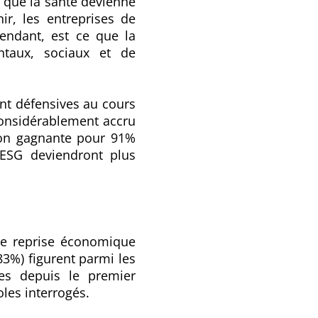
 que la santé devienne
ir, les entreprises de
pendant, est ce que la
ntaux, sociaux et de
ent défensives au cours
 considérablement accru
ion gagnante pour 91%
 ESG deviendront plus
une reprise économique
83%) figurent parmi les
res depuis le premier
les interrogés.