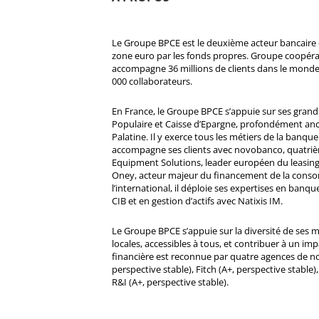
Le Groupe BPCE est le deuxième acteur bancaire e
zone euro par les fonds propres. Groupe coopératif
accompagne 36 millions de clients dans le monde
000 collaborateurs.
En France, le Groupe BPCE s’appuie sur ses gran
Populaire et Caisse d’Epargne, profondément ancré
Palatine. Il y exerce tous les métiers de la banque 
accompagne ses clients avec novobanco, quatri
Equipment Solutions, leader européen du leasing
Oney, acteur majeur du financement de la cons
l’international, il déploie ses expertises en banqu
CIB et en gestion d’actifs avec Natixis IM.
Le Groupe BPCE s’appuie sur la diversité de ses 
locales, accessibles à tous, et contribuer à un impa
financière est reconnue par quatre agences de no
perspective stable), Fitch (A+, perspective stable)
R&I (A+, perspective stable).