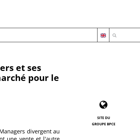
OUVRIR LA 
ers et ses
marché pour le
SITE DU
GROUPE BPCE
t Managers
divergent au
nt une vente et l'autre