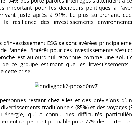
e, 94% des porte-paroles interrogés s'attendent à ce
s important pour les décideurs politiques à l'aven
rrivant juste après à 91%. Le plus surprenant, ce
 la résilience des investissements environneme
es d'investissement ESG se sont avérées principalem
de l'année, l'intérêt pour ces investissements s'est
approche est aujourd’hui reconnue comme une solut
% de ce groupe estimant que les investissements
e cette crise.
personnes restant chez elles et des prévisions d’
s divertissements traditionnels (85%) et des voyages (
 L'énergie, qui a connu des difficultés particuliè
galement un perdant probable pour 77% des porte-paro