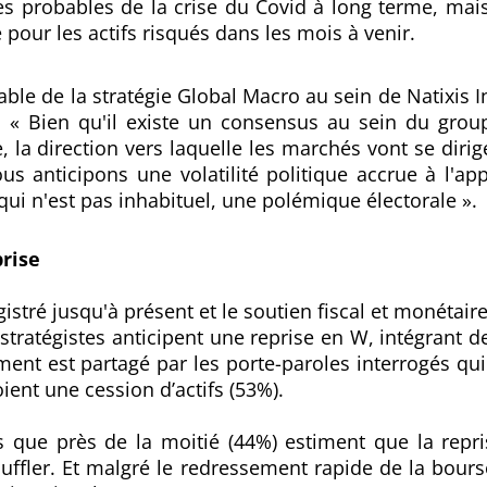
s probables de la crise du Covid
à long terme, mai
e pour les actifs risqués dans les mois à venir.
ble de la stratégie Global Macro au sein de Natixis
: «
Bien qu'il existe un consensus au sein du group
le, la direction vers laquelle les marchés vont se dirig
ous anticipons une volatilité politique accrue à l'a
 qui n'est pas inhabituel, une polémique électorale »
.
prise
istré jusqu'à présent et le soutien fiscal et monétair
 stratégistes anticipent une reprise en W, intégrant 
nt est partagé par les porte-paroles interrogés qui
ient une cession d’actifs (53%).
 que près de la moitié (44%) estiment que la repris
souffler. Et malgré le redressement rapide de la bours