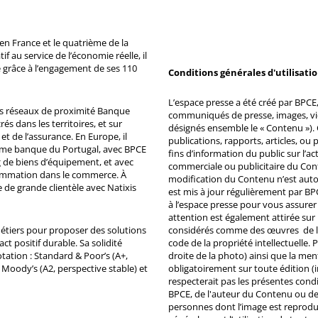
n France et le quatrième de la
 au service de l’économie réelle, il
 grâce à l’engagement de ses 110
Conditions générales d'utilisati
L’espace presse a été créé par BPCE, 
ds réseaux de proximité Banque
communiqués de presse, images, vid
s dans les territoires, et sur
désignés ensemble le « Contenu »). 
et de l’assurance. En Europe, il
publications, rapports, articles, o
ème banque du Portugal, avec BPCE
fins d’information du public sur l’a
 de biens d’équipement, et avec
commerciale ou publicitaire du Co
ommation dans le commerce. À
modification du Contenu n’est auto
e de grande clientèle avec Natixis
est mis à jour régulièrement par BP
à l’espace presse pour vous assurer 
attention est également attirée sur
métiers pour proposer des solutions
considérés comme des œuvres de l'es
ct positif durable. Sa solidité
code de la propriété intellectuelle.
tation : Standard & Poor’s (A+,
droite de la photo) ainsi que la me
, Moody’s (A2, perspective stable) et
obligatoirement sur toute édition (i
respecterait pas les présentes condi
BPCE, de l'auteur du Contenu ou de 
personnes dont l’image est reprodu