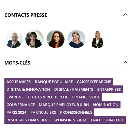
CONTACTS PRESSE
Poser votre question à Christophe GILBERT
Poser votre question à Fanny KERECKI
Poser votre question à Mélissa BOURGUI
Poser votre question à Marine R
Poser votre question
MOTS-CLÉS
ASSURANCES
BANQUE POPULAIRE
CAISSE D'EPARGNE
DIGITAL & INNOVATION
DIGITAL / PAIEMENTS
ENTREPRISES
EPARGNE
ETUDES & RECHERCHE
FINANCE VERTE
GOUVERNANCE
MARQUE EMPLOYEUR & RH
NOMINATION
PARIS 2024
PARTICULIERS
PROFESSIONNELS
RÉSULTATS FINANCIERS
SPONSORING & MÉCÉNAT
STRATÉGIE