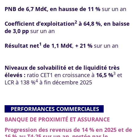
PNB de 6,7 Md€, en hausse de 11 %
sur un an
2
Coefficient d’exploitation
à 64,8 %, en baisse
de 3,0 pp
sur un an
1
Résultat net
de 1,1 Md€
,
+ 21 %
sur un an
Niveaux de solvabilité et de liquidité très
3
élevés :
ratio CET1 en croissance à
16,5
%
et
4
LCR à 138 %
à fin décembre 2025
PERFORMANCES COMMERCIALES
BANQUE DE PROXIMITÉ ET ASSURANCE
Progression des revenus de 14 % en 2025 et de
16 % au T4-25
sur un an, portée par le