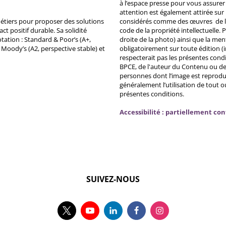
à l’espace presse pour vous assurer 
attention est également attirée sur
métiers pour proposer des solutions
considérés comme des œuvres de l'es
ct positif durable. Sa solidité
code de la propriété intellectuelle.
tation : Standard & Poor’s (A+,
droite de la photo) ainsi que la me
, Moody’s (A2, perspective stable) et
obligatoirement sur toute édition (i
respecterait pas les présentes condi
BPCE, de l'auteur du Contenu ou de 
personnes dont l’image est reprodu
généralement l’utilisation de tout 
présentes conditions.
Accessibilité : partiellement co
SUIVEZ-NOUS