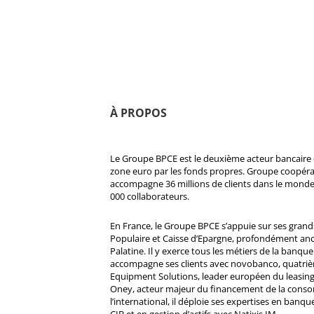
À PROPOS
Le Groupe BPCE est le deuxième acteur bancaire e
zone euro par les fonds propres. Groupe coopératif
accompagne 36 millions de clients dans le monde
000 collaborateurs.
En France, le Groupe BPCE s’appuie sur ses gran
Populaire et Caisse d’Epargne, profondément ancré
Palatine. Il y exerce tous les métiers de la banque 
accompagne ses clients avec novobanco, quatri
Equipment Solutions, leader européen du leasing
Oney, acteur majeur du financement de la cons
l’international, il déploie ses expertises en banqu