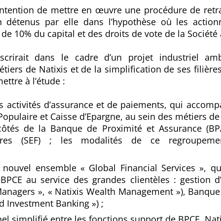
tention de mettre en œuvre une procédure de retrait
on détenus par elle dans l’hypothèse où les action
de 10% du capital et des droits de vote de la Société à 
inscrirait dans le cadre d’un projet industriel am
ers de Natixis et de la simplification de ses filières
ttre à l’étude :
 activités d’assurance et de paiements, qui accompag
opulaire et Caisse d’Epargne, au sein des métiers de
ôtés de la Banque de Proximité et Assurance (BPA
ières (SEF) ; les modalités de ce regroupeme
n nouvel ensemble « Global Financial Services », qui
PCE au service des grandes clientèles : gestion d’a
Managers », « Natixis Wealth Management »), Banque 
d Investment Banking ») ;
l simplifié entre les fonctions support de BPCE, Nati