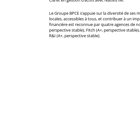
CIB et en gestion d’actifs avec Natixis IM.
Le Groupe BPCE s’appuie sur la diversité de ses 
locales, accessibles à tous, et contribuer à un impa
financière est reconnue par quatre agences de no
perspective stable), Fitch (A+, perspective stable)
R&I (A+, perspective stable).