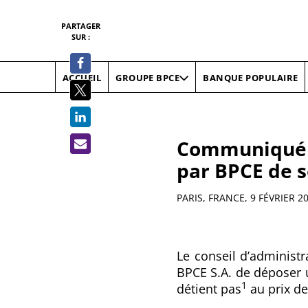
PARTAGER
SUR :
ACCUEIL
BANQUE POPULAIRE
GROUPE BPCE
Communiqué de
par BPCE de s
Résumé
PARIS, FRANCE,
9 FÉVRIER 2
Le conseil d’administr
BPCE S.A. de déposer un
1
détient pas
au prix de