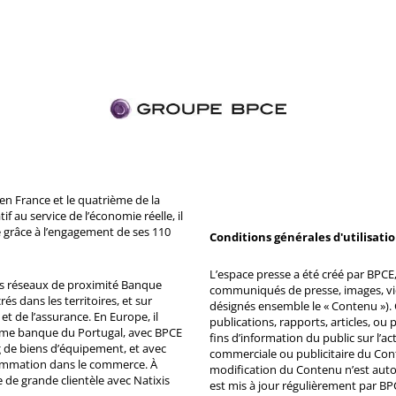
n France et le quatrième de la
 au service de l’économie réelle, il
 grâce à l’engagement de ses 110
Conditions générales d'utilisati
L’espace presse a été créé par BPCE, 
ds réseaux de proximité Banque
communiqués de presse, images, vid
s dans les territoires, et sur
désignés ensemble le « Contenu »). 
et de l’assurance. En Europe, il
publications, rapports, articles, o
ème banque du Portugal, avec BPCE
fins d’information du public sur l’a
 de biens d’équipement, et avec
commerciale ou publicitaire du Co
ommation dans le commerce. À
modification du Contenu n’est auto
e de grande clientèle avec Natixis
est mis à jour régulièrement par BP