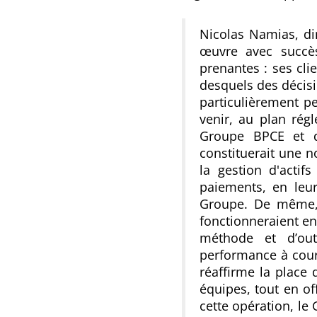
Nicolas Namias, dir
œuvre avec succè
prenantes : ses cli
desquels des décisi
particulièrement pe
venir, au plan rég
Groupe BPCE et d
constituerait une 
la gestion d'actif
paiements, en leu
Groupe. De même, l
fonctionneraient e
méthode et d’out
performance à cour
réaffirme la place 
équipes, tout en off
cette opération, le