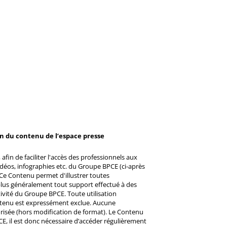
on du contenu de l’espace presse
afin de faciliter l'accès des professionnels aux
éos, infographies etc. du Groupe BPCE (ci-après
Ce Contenu permet d'illustrer toutes
u plus généralement tout support effectué à des
ctivité du Groupe BPCE. Toute utilisation
ntenu est expressément exclue. Aucune
risée (hors modification de format). Le Contenu
CE, il est donc nécessaire d’accéder régulièrement