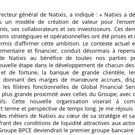
ecteur général de Natixis, a indiqué : « Natixis a d
s un modèle de création de valeur pour l’ensem
ents, ses collaborateurs et ses investisseurs. Ces de
ons stratégiques et opérationnelles ont été prises e
rmis d’affirmer cette ambition. Le contexte actuel 
lementaire et financier, conduit désormais à repens
e Natixis au bénéfice de toutes nos parties pr
nouvelle étape dans le développement de chacun des 
s et de fortune, la banque de grande clientèle, le
r donnant des marges de manœuvre accrues, disp
es filières fonctionnelles de Global Financial Ser
n plus grande proximité avec celles du Groupe, avec
ils. Cette nouvelle organisation viserait à co
t terme et perspective de temps long. Je me réjoui
des métiers de Natixis au cœur de sa stratégie et s
rant des conditions de liquidité attractives aux actio
 Groupe BPCE deviendrait le premier groupe bancaire