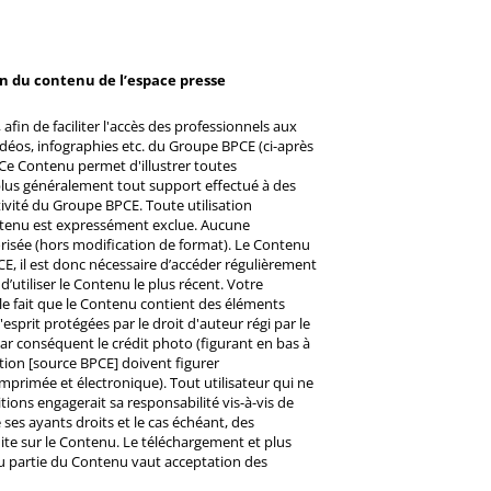
on du contenu de l’espace presse
afin de faciliter l'accès des professionnels aux
éos, infographies etc. du Groupe BPCE (ci-après
Ce Contenu permet d'illustrer toutes
u plus généralement tout support effectué à des
ctivité du Groupe BPCE. Toute utilisation
ntenu est expressément exclue. Aucune
risée (hors modification de format). Le Contenu
CE, il est donc nécessaire d’accéder régulièrement
d’utiliser le Contenu le plus récent. Votre
 le fait que le Contenu contient des éléments
prit protégées par le droit d'auteur régi par le
 Par conséquent le crédit photo (figurant en bas à
ntion [source BPCE] doivent figurer
mprimée et électronique). Tout utilisateur qui ne
tions engagerait sa responsabilité vis-à-vis de
ses ayants droits et le cas échéant, des
ite sur le Contenu. Le téléchargement et plus
ou partie du Contenu vaut acceptation des