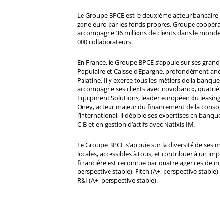
Le Groupe BPCE est le deuxième acteur bancaire e
zone euro par les fonds propres. Groupe coopératif
accompagne 36 millions de clients dans le monde
000 collaborateurs.
En France, le Groupe BPCE s’appuie sur ses gran
Populaire et Caisse d’Epargne, profondément ancré
Palatine. Il y exerce tous les métiers de la banque 
accompagne ses clients avec novobanco, quatri
Equipment Solutions, leader européen du leasing
Oney, acteur majeur du financement de la cons
l’international, il déploie ses expertises en banqu
CIB et en gestion d’actifs avec Natixis IM.
Le Groupe BPCE s’appuie sur la diversité de ses 
locales, accessibles à tous, et contribuer à un impa
financière est reconnue par quatre agences de no
perspective stable), Fitch (A+, perspective stable)
R&I (A+, perspective stable).