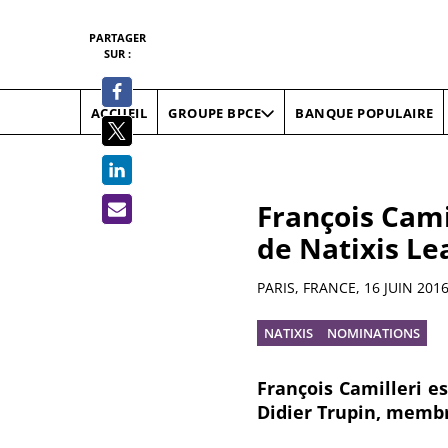
PARTAGER
SUR :
ACCUEIL
BANQUE POPULAIRE
GROUPE BPCE
François Cami
de Natixis Le
Résumé
PARIS, FRANCE,
16 JUIN 201
NATIXIS
NOMINATIONS
François Camilleri e
Didier Trupin, membr