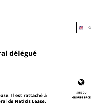
OUVRIR LA 
ral délégué
SITE DU
se. Il est rattaché à
GROUPE BPCE
ral de Natixis Lease.