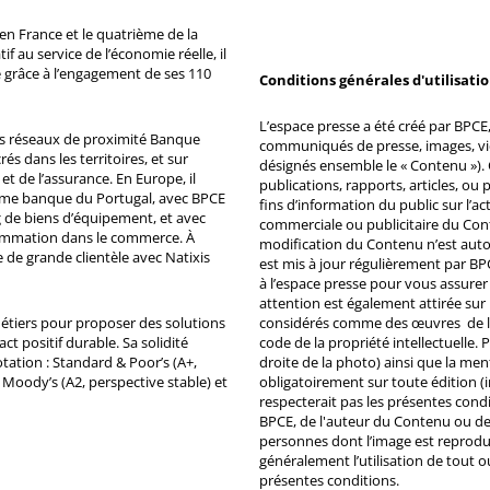
n France et le quatrième de la
 au service de l’économie réelle, il
 grâce à l’engagement de ses 110
Conditions générales d'utilisati
L’espace presse a été créé par BPCE, 
ds réseaux de proximité Banque
communiqués de presse, images, vid
s dans les territoires, et sur
désignés ensemble le « Contenu »). 
et de l’assurance. En Europe, il
publications, rapports, articles, o
ème banque du Portugal, avec BPCE
fins d’information du public sur l’a
 de biens d’équipement, et avec
commerciale ou publicitaire du Co
ommation dans le commerce. À
modification du Contenu n’est auto
e de grande clientèle avec Natixis
est mis à jour régulièrement par BP
à l’espace presse pour vous assurer 
attention est également attirée sur
métiers pour proposer des solutions
considérés comme des œuvres de l'es
ct positif durable. Sa solidité
code de la propriété intellectuelle.
tation : Standard & Poor’s (A+,
droite de la photo) ainsi que la me
, Moody’s (A2, perspective stable) et
obligatoirement sur toute édition (i
respecterait pas les présentes condi
BPCE, de l'auteur du Contenu ou de 
personnes dont l’image est reprodu
généralement l’utilisation de tout 
présentes conditions.