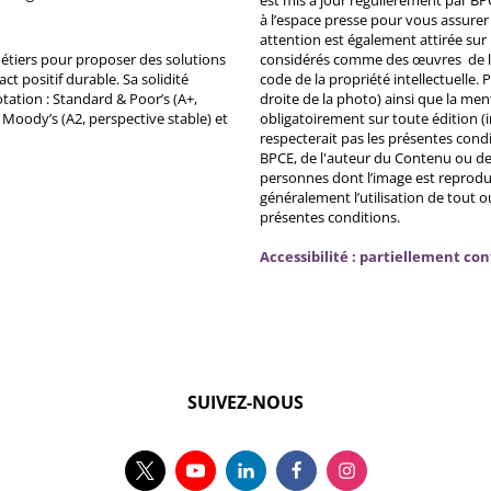
est mis à jour régulièrement par BP
à l’espace presse pour vous assurer 
attention est également attirée sur
métiers pour proposer des solutions
considérés comme des œuvres de l'es
ct positif durable. Sa solidité
code de la propriété intellectuelle.
tation : Standard & Poor’s (A+,
droite de la photo) ainsi que la me
, Moody’s (A2, perspective stable) et
obligatoirement sur toute édition (i
respecterait pas les présentes condi
BPCE, de l'auteur du Contenu ou de 
personnes dont l’image est reprodu
généralement l’utilisation de tout 
présentes conditions.
Accessibilité : partiellement co
SUIVEZ-NOUS