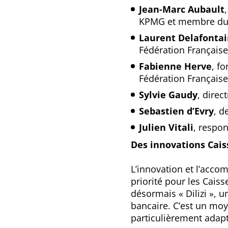
Jean-Marc Aubault
KPMG et membre du Co
Laurent Delafonta
Fédération Française
Fabienne Herve
, f
Fédération Française
Sylvie Gaudy
, direc
Sebastien d’Evry
, d
Julien Vitali
, respo
Des innovations Cais
L’innovation et l’acc
priorité pour les Cais
désormais « Dilizi », 
bancaire. C’est un mo
particulièrement adapt