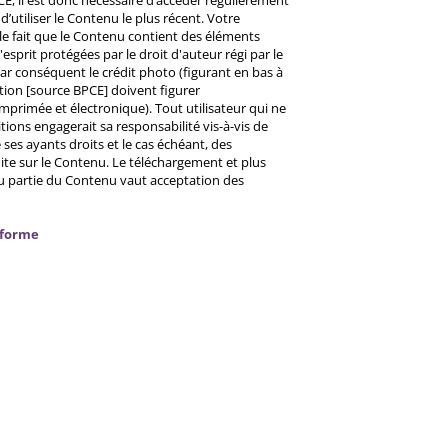
CE, il est donc nécessaire d’accéder régulièrement
d’utiliser le Contenu le plus récent. Votre
 le fait que le Contenu contient des éléments
prit protégées par le droit d'auteur régi par le
 Par conséquent le crédit photo (figurant en bas à
ntion [source BPCE] doivent figurer
mprimée et électronique). Tout utilisateur qui ne
tions engagerait sa responsabilité vis-à-vis de
ses ayants droits et le cas échéant, des
ite sur le Contenu. Le téléchargement et plus
ou partie du Contenu vaut acceptation des
nforme