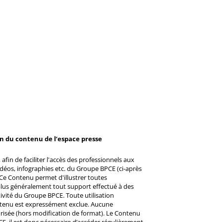
on du contenu de l’espace presse
afin de faciliter l'accès des professionnels aux
éos, infographies etc. du Groupe BPCE (ci-après
Ce Contenu permet d'illustrer toutes
u plus généralement tout support effectué à des
ctivité du Groupe BPCE. Toute utilisation
ntenu est expressément exclue. Aucune
risée (hors modification de format). Le Contenu