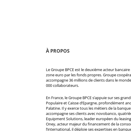
À PROPOS
Le Groupe BPCE est le deuxième acteur bancaire e
zone euro par les fonds propres. Groupe coopératif
accompagne 36 millions de clients dans le monde
000 collaborateurs.
En France, le Groupe BPCE s’appuie sur ses gran
Populaire et Caisse d’Epargne, profondément ancré
Palatine. Il y exerce tous les métiers de la banque 
accompagne ses clients avec novobanco, quatri
Equipment Solutions, leader européen du leasing
Oney, acteur majeur du financement de la cons
l’international, il déploie ses expertises en banqu