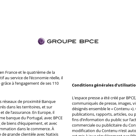
n France et le quatrième de la
 au service de l’économie réelle, il
 grâce à l’engagement de ses 110
Conditions générales d'utilisati
L’espace presse a été créé par BPCE, 
ds réseaux de proximité Banque
communiqués de presse, images, vid
s dans les territoires, et sur
désignés ensemble le « Contenu »). 
et de l’assurance. En Europe, il
publications, rapports, articles, o
ème banque du Portugal, avec BPCE
fins d’information du public sur l’a
 de biens d’équipement, et avec
commerciale ou publicitaire du Co
ommation dans le commerce. À
modification du Contenu n’est auto
e de grande clientèle avec Natixis