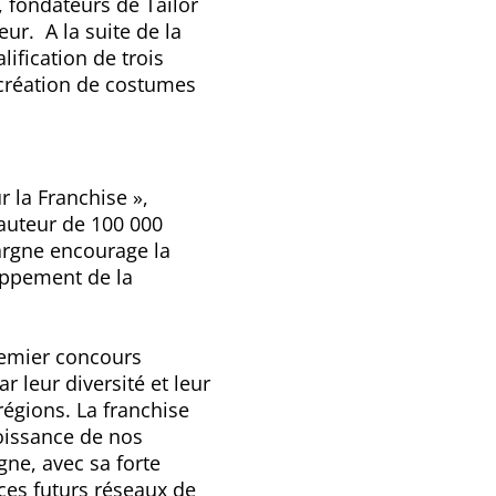
i, fondateurs de
Tailor
ur. A la suite de la
ification de trois
 création de costumes
r la Franchise
»,
hauteur de 100 000
argne encourage la
oppement de la
emier concours
r leur diversité et leur
régions. La franchise
oissance de nos
gne, avec sa forte
ces futurs réseaux de