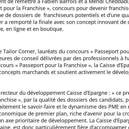
ent de remettre à Fabien Barrois et à Mehdi Cheddad
t pour la Franchise
», concours pour devenir franchise
e de dossiers de franchiseurs potentiels et d’une qual
er a remporté la finale avec son concept innovant de
, en ligne et en boutique.
 Tailor Corner, lauréats du concours «
Passeport pou
heures de conseil délivrées par des professionnels à 
ncours «
Passeport pour la Franchise
», la Caisse d’Ep
concepts marchands et soutient activement le dével
irecteur du développement Caisse d’Epargne : «
ce pr
nchise », par la qualité des dossiers des candidats, pa
rfaitement le savoir-faire et le dynamisme des PME en 
conomique de premier plan, riche d’avenir pour la cr
 un axe prioritaire de développement. La Caisse d’Epar
ine, est donc particulièrement fière d’accompagner 