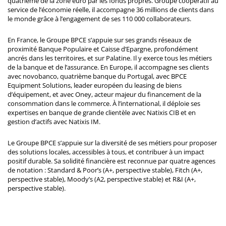
quatrième de la zone euro par les fonds propres. Groupe coopératif au
service de l’économie réelle, il accompagne 36 millions de clients dans
le monde grâce à l’engagement de ses 110 000 collaborateurs.
En France, le Groupe BPCE s’appuie sur ses grands réseaux de
proximité Banque Populaire et Caisse d’Epargne, profondément
ancrés dans les territoires, et sur Palatine. Il y exerce tous les métiers
de la banque et de l’assurance. En Europe, il accompagne ses clients
avec novobanco, quatrième banque du Portugal, avec BPCE
Equipment Solutions, leader européen du leasing de biens
d’équipement, et avec Oney, acteur majeur du financement de la
consommation dans le commerce. À l’international, il déploie ses
expertises en banque de grande clientèle avec Natixis CIB et en
gestion d’actifs avec Natixis IM.
Le Groupe BPCE s’appuie sur la diversité de ses métiers pour proposer
des solutions locales, accessibles à tous, et contribuer à un impact
positif durable. Sa solidité financière est reconnue par quatre agences
de notation : Standard & Poor’s (A+, perspective stable), Fitch (A+,
perspective stable), Moody’s (A2, perspective stable) et R&I (A+,
perspective stable).