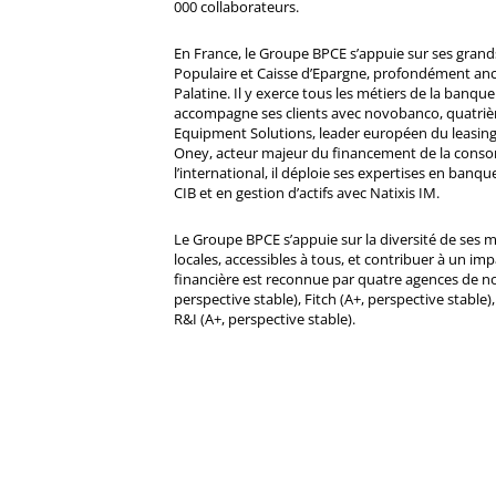
000 collaborateurs.
En France, le Groupe BPCE s’appuie sur ses gran
Populaire et Caisse d’Epargne, profondément ancré
Palatine. Il y exerce tous les métiers de la banque 
accompagne ses clients avec novobanco, quatri
Equipment Solutions, leader européen du leasing
Oney, acteur majeur du financement de la cons
l’international, il déploie ses expertises en banqu
CIB et en gestion d’actifs avec Natixis IM.
Le Groupe BPCE s’appuie sur la diversité de ses 
locales, accessibles à tous, et contribuer à un impa
financière est reconnue par quatre agences de no
perspective stable), Fitch (A+, perspective stable)
R&I (A+, perspective stable).