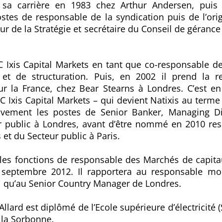
e sa carrière en 1983 chez Arthur Andersen, pui
tes de responsable de la syndication puis de l’orig
teur de la Stratégie et secrétaire du Conseil de gér
DC Ixis Capital Markets en tant que co-responsable d
 et de structuration. Puis, en 2002 il prend la r
r la France, chez Bear Stearns à Londres. C’est en 
 Ixis Capital Markets – qui devient Natixis au terme
ivement les postes de Senior Banker, Managing Di
ur public à Londres, avant d’être nommé en 2010 re
s et du Secteur public à Paris.
a les fonctions de responsable des Marchés de capita
 septembre 2012. Il rapportera au responsable m
si qu’au Senior Country Manager de Londres.
Allard est diplômé de l’Ecole supérieure d’électricité 
 la Sorbonne.