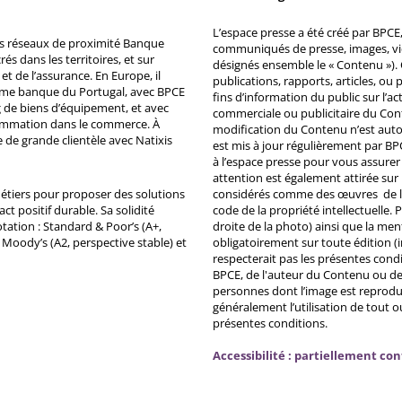
L’espace presse a été créé par BPCE, 
ds réseaux de proximité Banque
communiqués de presse, images, vid
s dans les territoires, et sur
désignés ensemble le « Contenu »). 
et de l’assurance. En Europe, il
publications, rapports, articles, o
ème banque du Portugal, avec BPCE
fins d’information du public sur l’a
 de biens d’équipement, et avec
commerciale ou publicitaire du Co
ommation dans le commerce. À
modification du Contenu n’est auto
e de grande clientèle avec Natixis
est mis à jour régulièrement par BP
à l’espace presse pour vous assurer 
attention est également attirée sur
métiers pour proposer des solutions
considérés comme des œuvres de l'es
ct positif durable. Sa solidité
code de la propriété intellectuelle.
tation : Standard & Poor’s (A+,
droite de la photo) ainsi que la me
, Moody’s (A2, perspective stable) et
obligatoirement sur toute édition (i
respecterait pas les présentes condi
BPCE, de l'auteur du Contenu ou de 
personnes dont l’image est reprodu
généralement l’utilisation de tout 
présentes conditions.
Accessibilité : partiellement co