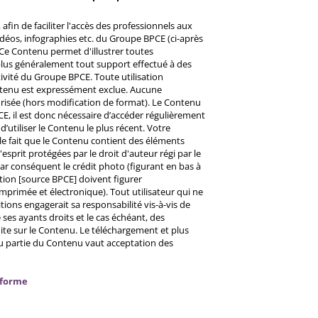
afin de faciliter l'accès des professionnels aux
éos, infographies etc. du Groupe BPCE (ci-après
Ce Contenu permet d'illustrer toutes
u plus généralement tout support effectué à des
ctivité du Groupe BPCE. Toute utilisation
ntenu est expressément exclue. Aucune
risée (hors modification de format). Le Contenu
CE, il est donc nécessaire d’accéder régulièrement
d’utiliser le Contenu le plus récent. Votre
 le fait que le Contenu contient des éléments
prit protégées par le droit d'auteur régi par le
 Par conséquent le crédit photo (figurant en bas à
ntion [source BPCE] doivent figurer
mprimée et électronique). Tout utilisateur qui ne
tions engagerait sa responsabilité vis-à-vis de
ses ayants droits et le cas échéant, des
ite sur le Contenu. Le téléchargement et plus
ou partie du Contenu vaut acceptation des
nforme