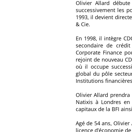
Olivier Allard début
successivement les pos
1993, il devient direc
& Cie.
En 1998, il intègre C
secondaire de crédit
Corporate Finance pou
rejoint de nouveau CDC
où il occupe success
global du pôle secte
Institutions financière
Olivier Allard prendr
Natixis à Londres en
capitaux de la BFI ain
Agé de 54 ans, Olivier 
licence d’économie de