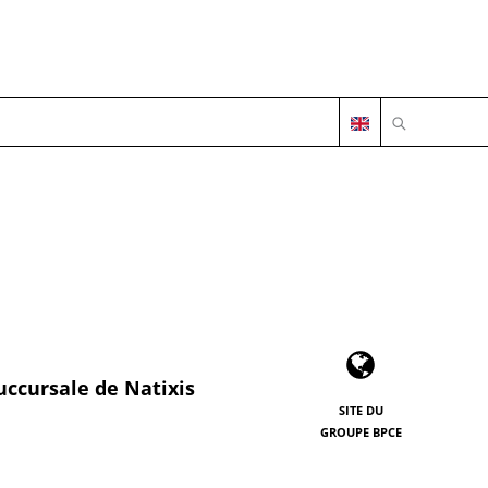
OUVRIR LA 
uccursale de Natixis
SITE DU
GROUPE BPCE