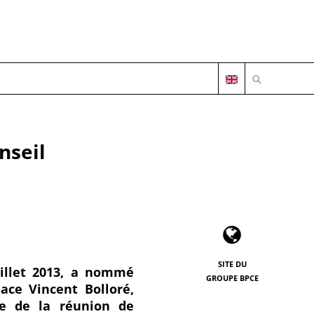
OUVRIR LA 
nseil
SITE DU
uillet 2013, a nommé
GROUPE BPCE
ace Vincent Bolloré,
ue de la réunion de