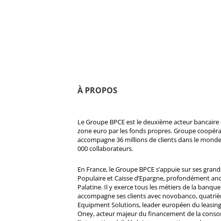
À PROPOS
Le Groupe BPCE est le deuxième acteur bancaire e
zone euro par les fonds propres. Groupe coopératif
accompagne 36 millions de clients dans le monde
000 collaborateurs.
En France, le Groupe BPCE s’appuie sur ses gran
Populaire et Caisse d’Epargne, profondément ancré
Palatine. Il y exerce tous les métiers de la banque 
accompagne ses clients avec novobanco, quatri
Equipment Solutions, leader européen du leasing
Oney, acteur majeur du financement de la cons