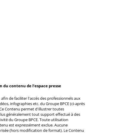
on du contenu de l’espace presse
afin de faciliter l'accès des professionnels aux
éos, infographies etc. du Groupe BPCE (ci-après
Ce Contenu permet d'illustrer toutes
u plus généralement tout support effectué à des
ctivité du Groupe BPCE. Toute utilisation
ntenu est expressément exclue. Aucune
risée (hors modification de format). Le Contenu