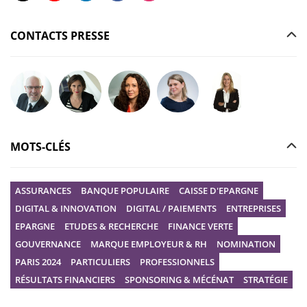
CONTACTS PRESSE
Poser votre question à Christophe GILBERT
Poser votre question à Fanny KERECKI
Poser votre question à Mélissa BOURGUI
Poser votre question à Marine R
Poser votre question
MOTS-CLÉS
ASSURANCES
BANQUE POPULAIRE
CAISSE D'EPARGNE
DIGITAL & INNOVATION
DIGITAL / PAIEMENTS
ENTREPRISES
EPARGNE
ETUDES & RECHERCHE
FINANCE VERTE
GOUVERNANCE
MARQUE EMPLOYEUR & RH
NOMINATION
PARIS 2024
PARTICULIERS
PROFESSIONNELS
RÉSULTATS FINANCIERS
SPONSORING & MÉCÉNAT
STRATÉGIE