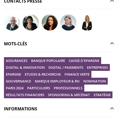
CONTACTS PRESSE
Poser votre question à Christophe GILBERT
Poser votre question à Fanny KERECKI
Poser votre question à Mélissa BOURGUI
Poser votre question à Marine R
Poser votre question
MOTS-CLÉS
ASSURANCES
BANQUE POPULAIRE
CAISSE D'EPARGNE
DIGITAL & INNOVATION
DIGITAL / PAIEMENTS
ENTREPRISES
EPARGNE
ETUDES & RECHERCHE
FINANCE VERTE
GOUVERNANCE
MARQUE EMPLOYEUR & RH
NOMINATION
PARIS 2024
PARTICULIERS
PROFESSIONNELS
RÉSULTATS FINANCIERS
SPONSORING & MÉCÉNAT
STRATÉGIE
INFORMATIONS