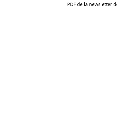
PDF de la newsletter 
COMMUNIQUÉS DE P
Re
6 
N