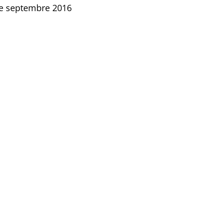
de septembre 2016
RESSE
tour sur une période estivale entièrement dédiée au dig
SEPTEMBRE 2016
EWSLETTER
GROUPE BPCE
DIGITAL & INNOVATION
En savoir plus