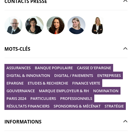
CONTACTS PRESSE
Poser votre question à Christophe GILBERT
Poser votre question à Fanny KERECKI
Poser votre question à Mélissa BOURGUI
Poser votre question à Marine R
Poser votre question
MOTS-CLÉS
ASSURANCES
BANQUE POPULAIRE
CAISSE D'EPARGNE
DIGITAL & INNOVATION
DIGITAL / PAIEMENTS
ENTREPRISES
EPARGNE
ETUDES & RECHERCHE
FINANCE VERTE
GOUVERNANCE
MARQUE EMPLOYEUR & RH
NOMINATION
PARIS 2024
PARTICULIERS
PROFESSIONNELS
RÉSULTATS FINANCIERS
SPONSORING & MÉCÉNAT
STRATÉGIE
INFORMATIONS