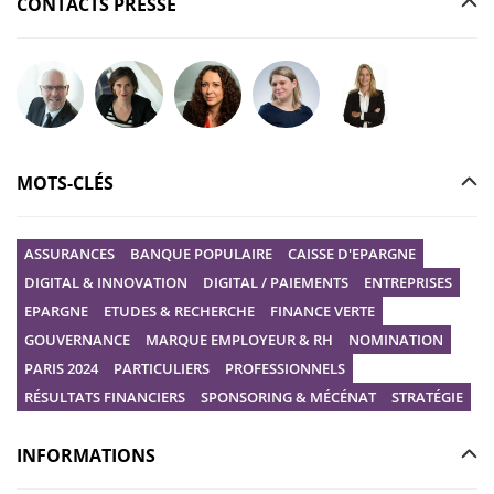
CONTACTS PRESSE
Poser votre question à Christophe GILBERT
Poser votre question à Fanny KERECKI
Poser votre question à Mélissa BOURGUI
Poser votre question à Marine R
Poser votre question
MOTS-CLÉS
ASSURANCES
BANQUE POPULAIRE
CAISSE D'EPARGNE
DIGITAL & INNOVATION
DIGITAL / PAIEMENTS
ENTREPRISES
EPARGNE
ETUDES & RECHERCHE
FINANCE VERTE
GOUVERNANCE
MARQUE EMPLOYEUR & RH
NOMINATION
PARIS 2024
PARTICULIERS
PROFESSIONNELS
RÉSULTATS FINANCIERS
SPONSORING & MÉCÉNAT
STRATÉGIE
INFORMATIONS