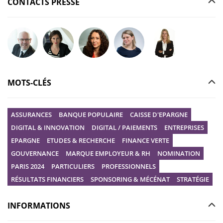
CONTACTS PRESSE
Poser votre question à Christophe GILBERT
Poser votre question à Fanny KERECKI
Poser votre question à Mélissa BOURGUI
Poser votre question à Marine R
Poser votre question
MOTS-CLÉS
ASSURANCES
BANQUE POPULAIRE
CAISSE D'EPARGNE
DIGITAL & INNOVATION
DIGITAL / PAIEMENTS
ENTREPRISES
EPARGNE
ETUDES & RECHERCHE
FINANCE VERTE
GOUVERNANCE
MARQUE EMPLOYEUR & RH
NOMINATION
PARIS 2024
PARTICULIERS
PROFESSIONNELS
RÉSULTATS FINANCIERS
SPONSORING & MÉCÉNAT
STRATÉGIE
INFORMATIONS