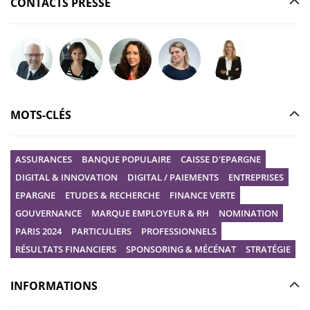
CONTACTS PRESSE
Poser votre question à Christophe GILBERT
Poser votre question à Fanny KERECKI
Poser votre question à Mélissa BOURGUI
Poser votre question à Marine R
Poser votre question
MOTS-CLÉS
ASSURANCES
BANQUE POPULAIRE
CAISSE D'EPARGNE
DIGITAL & INNOVATION
DIGITAL / PAIEMENTS
ENTREPRISES
EPARGNE
ETUDES & RECHERCHE
FINANCE VERTE
GOUVERNANCE
MARQUE EMPLOYEUR & RH
NOMINATION
PARIS 2024
PARTICULIERS
PROFESSIONNELS
RÉSULTATS FINANCIERS
SPONSORING & MÉCÉNAT
STRATÉGIE
INFORMATIONS