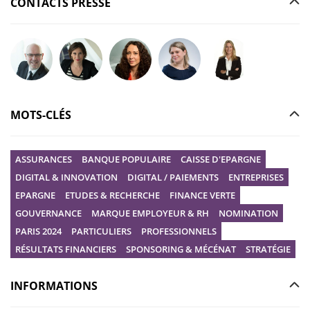
CONTACTS PRESSE
Poser votre question à Christophe GILBERT
Poser votre question à Fanny KERECKI
Poser votre question à Mélissa BOURGUI
Poser votre question à Marine R
Poser votre question
MOTS-CLÉS
ASSURANCES
BANQUE POPULAIRE
CAISSE D'EPARGNE
DIGITAL & INNOVATION
DIGITAL / PAIEMENTS
ENTREPRISES
EPARGNE
ETUDES & RECHERCHE
FINANCE VERTE
GOUVERNANCE
MARQUE EMPLOYEUR & RH
NOMINATION
PARIS 2024
PARTICULIERS
PROFESSIONNELS
RÉSULTATS FINANCIERS
SPONSORING & MÉCÉNAT
STRATÉGIE
INFORMATIONS