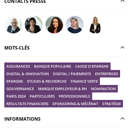
CONTACTS PRESSE
Poser votre question à Christophe GILBERT
Poser votre question à Fanny KERECKI
Poser votre question à Mélissa BOURGUI
Poser votre question à Marine R
Poser votre question
MOTS-CLÉS
ASSURANCES
BANQUE POPULAIRE
CAISSE D'EPARGNE
DIGITAL & INNOVATION
DIGITAL / PAIEMENTS
ENTREPRISES
EPARGNE
ETUDES & RECHERCHE
FINANCE VERTE
GOUVERNANCE
MARQUE EMPLOYEUR & RH
NOMINATION
PARIS 2024
PARTICULIERS
PROFESSIONNELS
RÉSULTATS FINANCIERS
SPONSORING & MÉCÉNAT
STRATÉGIE
INFORMATIONS