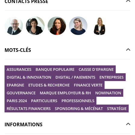
CONTACTS PRESSE
Poser votre question à Christophe GILBERT
Poser votre question à Fanny KERECKI
Poser votre question à Mélissa BOURGUI
Poser votre question à Marine R
Poser votre question
MOTS-CLÉS
ASSURANCES
BANQUE POPULAIRE
CAISSE D'EPARGNE
DIGITAL & INNOVATION
DIGITAL / PAIEMENTS
ENTREPRISES
EPARGNE
ETUDES & RECHERCHE
FINANCE VERTE
GOUVERNANCE
MARQUE EMPLOYEUR & RH
NOMINATION
PARIS 2024
PARTICULIERS
PROFESSIONNELS
RÉSULTATS FINANCIERS
SPONSORING & MÉCÉNAT
STRATÉGIE
INFORMATIONS