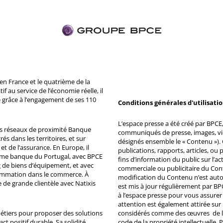
n France et le quatrième de la
 au service de l’économie réelle, il
 grâce à l’engagement de ses 110
Conditions générales d'utilisati
L’espace presse a été créé par BPCE, 
ds réseaux de proximité Banque
communiqués de presse, images, vid
s dans les territoires, et sur
désignés ensemble le « Contenu »). 
et de l’assurance. En Europe, il
publications, rapports, articles, o
ème banque du Portugal, avec BPCE
fins d’information du public sur l’a
 de biens d’équipement, et avec
commerciale ou publicitaire du Co
ommation dans le commerce. À
modification du Contenu n’est auto
e de grande clientèle avec Natixis
est mis à jour régulièrement par BP
à l’espace presse pour vous assurer 
attention est également attirée sur
métiers pour proposer des solutions
considérés comme des œuvres de l'es
ct positif durable. Sa solidité
code de la propriété intellectuelle.