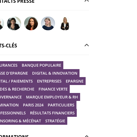
TACTS PRESSE
r votre question à Christophe GILBERT
Poser votre question à Fanny KERECKI
Poser votre question à Mélissa BOURGUIGNON
Poser votre question à Marine Robin
Poser votre question à Vanessa STEP
S-CLÉS
URANCES
BANQUE POPULAIRE
SSE D'EPARGNE
DIGITAL & INNOVATION
ITAL / PAIEMENTS
ENTREPRISES
EPARGNE
DES & RECHERCHE
FINANCE VERTE
UVERNANCE
MARQUE EMPLOYEUR & RH
MINATION
PARIS 2024
PARTICULIERS
FESSIONNELS
RÉSULTATS FINANCIERS
NSORING & MÉCÉNAT
STRATÉGIE
ORMATIONS