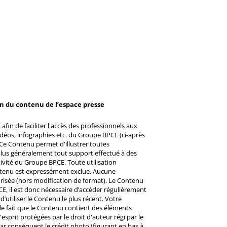
on du contenu de l’espace presse
afin de faciliter l'accès des professionnels aux
éos, infographies etc. du Groupe BPCE (ci-après
Ce Contenu permet d'illustrer toutes
u plus généralement tout support effectué à des
ctivité du Groupe BPCE. Toute utilisation
ntenu est expressément exclue. Aucune
risée (hors modification de format). Le Contenu
CE, il est donc nécessaire d’accéder régulièrement
d’utiliser le Contenu le plus récent. Votre
 le fait que le Contenu contient des éléments
prit protégées par le droit d'auteur régi par le
 Par conséquent le crédit photo (figurant en bas à