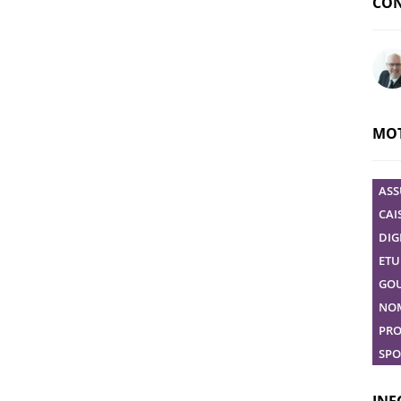
CON
Pose
MOT
ASS
CAI
DIG
ETU
GO
NO
PRO
SPO
INF