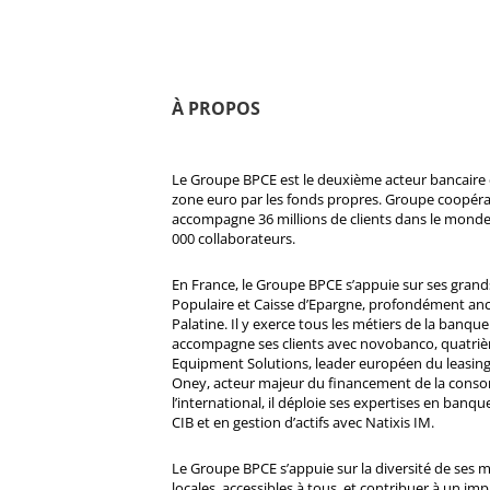
À PROPOS
Le Groupe BPCE est le deuxième acteur bancaire e
zone euro par les fonds propres. Groupe coopératif
accompagne 36 millions de clients dans le monde
000 collaborateurs.
En France, le Groupe BPCE s’appuie sur ses gran
Populaire et Caisse d’Epargne, profondément ancré
Palatine. Il y exerce tous les métiers de la banque 
accompagne ses clients avec novobanco, quatri
Equipment Solutions, leader européen du leasing
Oney, acteur majeur du financement de la cons
l’international, il déploie ses expertises en banqu
CIB et en gestion d’actifs avec Natixis IM.
Le Groupe BPCE s’appuie sur la diversité de ses 
locales, accessibles à tous, et contribuer à un impa