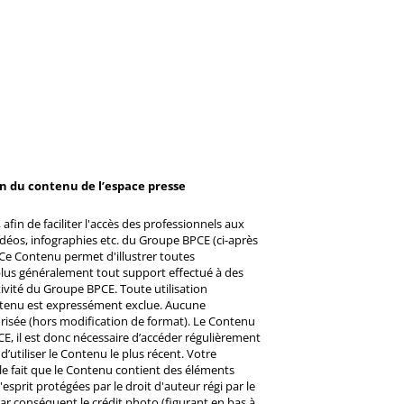
on du contenu de l’espace presse
afin de faciliter l'accès des professionnels aux
éos, infographies etc. du Groupe BPCE (ci-après
Ce Contenu permet d'illustrer toutes
u plus généralement tout support effectué à des
ctivité du Groupe BPCE. Toute utilisation
ntenu est expressément exclue. Aucune
risée (hors modification de format). Le Contenu
CE, il est donc nécessaire d’accéder régulièrement
d’utiliser le Contenu le plus récent. Votre
 le fait que le Contenu contient des éléments
prit protégées par le droit d'auteur régi par le
 Par conséquent le crédit photo (figurant en bas à