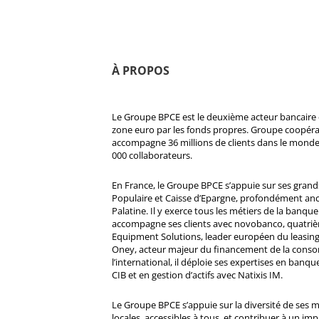
À PROPOS
Le Groupe BPCE est le deuxième acteur bancaire e
zone euro par les fonds propres. Groupe coopératif
accompagne 36 millions de clients dans le monde
000 collaborateurs.
En France, le Groupe BPCE s’appuie sur ses gran
Populaire et Caisse d’Epargne, profondément ancré
Palatine. Il y exerce tous les métiers de la banque 
accompagne ses clients avec novobanco, quatri
Equipment Solutions, leader européen du leasing
Oney, acteur majeur du financement de la cons
l’international, il déploie ses expertises en banqu
CIB et en gestion d’actifs avec Natixis IM.
Le Groupe BPCE s’appuie sur la diversité de ses 
locales, accessibles à tous, et contribuer à un impa