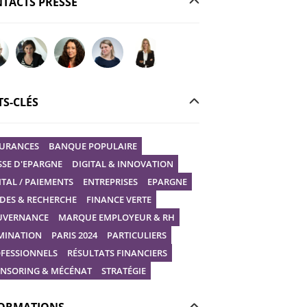
TACTS PRESSE
r votre question à Christophe GILBERT
Poser votre question à Fanny KERECKI
Poser votre question à Mélissa BOURGUIGNON
Poser votre question à Marine Robin
Poser votre question à Vanessa STEP
S-CLÉS
URANCES
BANQUE POPULAIRE
SSE D'EPARGNE
DIGITAL & INNOVATION
ITAL / PAIEMENTS
ENTREPRISES
EPARGNE
DES & RECHERCHE
FINANCE VERTE
UVERNANCE
MARQUE EMPLOYEUR & RH
MINATION
PARIS 2024
PARTICULIERS
FESSIONNELS
RÉSULTATS FINANCIERS
NSORING & MÉCÉNAT
STRATÉGIE
ORMATIONS