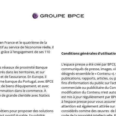
n France et le quatrième de la
 au service de l’économie réelle, il
 grâce à l’engagement de ses 110
Conditions générales d'utilisati
L’espace presse a été créé par BPCE, 
ds réseaux de proximité Banque
communiqués de presse, images, vid
s dans les territoires, et sur
désignés ensemble le « Contenu »). 
et de l’assurance. En Europe, il
publications, rapports, articles, o
ème banque du Portugal, avec BPCE
fins d’information du public sur l’a
 de biens d’équipement, et avec
commerciale ou publicitaire du Co
ommation dans le commerce. À
modification du Contenu n’est auto
e de grande clientèle avec Natixis
est mis à jour régulièrement par BP
à l’espace presse pour vous assurer 
attention est également attirée sur
métiers pour proposer des solutions
considérés comme des œuvres de l'es
ct positif durable. Sa solidité
code de la propriété intellectuelle.