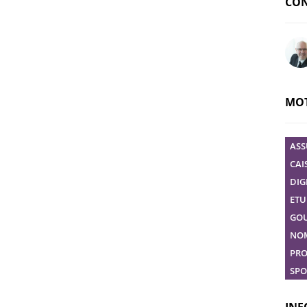
CON
Pose
MOT
ASS
CAI
DIG
ETU
GO
NO
PRO
SPO
INF