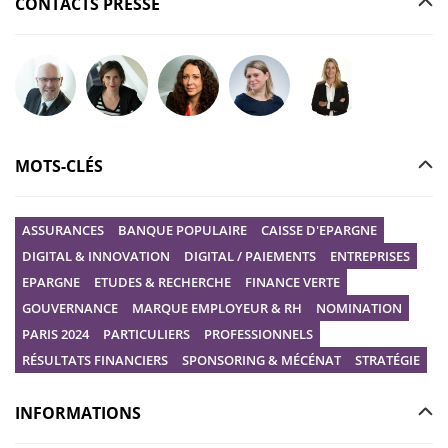
CONTACTS PRESSE
Poser votre question à Christophe GILBERT
Poser votre question à Fanny KERECKI
Poser votre question à Mélissa BOURGUI
Poser votre question à Marine R
Poser votre question
MOTS-CLÉS
ASSURANCES
BANQUE POPULAIRE
CAISSE D'EPARGNE
DIGITAL & INNOVATION
DIGITAL / PAIEMENTS
ENTREPRISES
EPARGNE
ETUDES & RECHERCHE
FINANCE VERTE
GOUVERNANCE
MARQUE EMPLOYEUR & RH
NOMINATION
PARIS 2024
PARTICULIERS
PROFESSIONNELS
RÉSULTATS FINANCIERS
SPONSORING & MÉCÉNAT
STRATÉGIE
INFORMATIONS