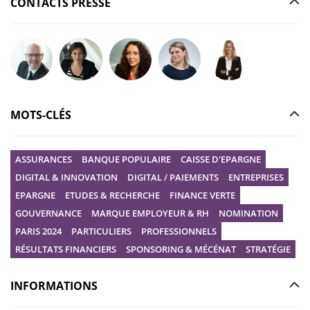
CONTACTS PRESSE
Poser votre question à Christophe GILBERT
Poser votre question à Fanny KERECKI
Poser votre question à Mélissa BOURGUI
Poser votre question à Marine R
Poser votre question
MOTS-CLÉS
ASSURANCES
BANQUE POPULAIRE
CAISSE D'EPARGNE
DIGITAL & INNOVATION
DIGITAL / PAIEMENTS
ENTREPRISES
EPARGNE
ETUDES & RECHERCHE
FINANCE VERTE
GOUVERNANCE
MARQUE EMPLOYEUR & RH
NOMINATION
PARIS 2024
PARTICULIERS
PROFESSIONNELS
RÉSULTATS FINANCIERS
SPONSORING & MÉCÉNAT
STRATÉGIE
INFORMATIONS