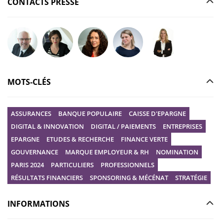
CONTACTS PRESSE
Poser votre question à Christophe GILBERT
Poser votre question à Fanny KERECKI
Poser votre question à Mélissa BOURGUI
Poser votre question à Marine R
Poser votre question
MOTS-CLÉS
ASSURANCES
BANQUE POPULAIRE
CAISSE D'EPARGNE
DIGITAL & INNOVATION
DIGITAL / PAIEMENTS
ENTREPRISES
EPARGNE
ETUDES & RECHERCHE
FINANCE VERTE
GOUVERNANCE
MARQUE EMPLOYEUR & RH
NOMINATION
PARIS 2024
PARTICULIERS
PROFESSIONNELS
RÉSULTATS FINANCIERS
SPONSORING & MÉCÉNAT
STRATÉGIE
INFORMATIONS