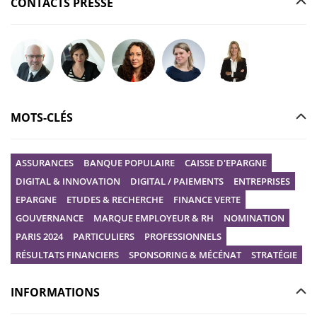
CONTACTS PRESSE
Poser votre question à Christophe GILBERT
Poser votre question à Fanny KERECKI
Poser votre question à Mélissa BOURGUI
Poser votre question à Marine R
Poser votre question
MOTS-CLÉS
ASSURANCES
BANQUE POPULAIRE
CAISSE D'EPARGNE
DIGITAL & INNOVATION
DIGITAL / PAIEMENTS
ENTREPRISES
EPARGNE
ETUDES & RECHERCHE
FINANCE VERTE
GOUVERNANCE
MARQUE EMPLOYEUR & RH
NOMINATION
PARIS 2024
PARTICULIERS
PROFESSIONNELS
RÉSULTATS FINANCIERS
SPONSORING & MÉCÉNAT
STRATÉGIE
INFORMATIONS