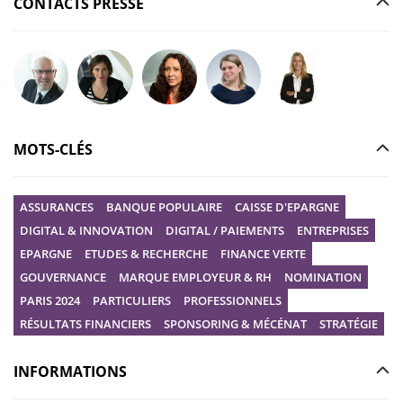
CONTACTS PRESSE
Poser votre question à Christophe GILBERT
Poser votre question à Fanny KERECKI
Poser votre question à Mélissa BOURGUI
Poser votre question à Marine R
Poser votre question
MOTS-CLÉS
ASSURANCES
BANQUE POPULAIRE
CAISSE D'EPARGNE
DIGITAL & INNOVATION
DIGITAL / PAIEMENTS
ENTREPRISES
EPARGNE
ETUDES & RECHERCHE
FINANCE VERTE
GOUVERNANCE
MARQUE EMPLOYEUR & RH
NOMINATION
PARIS 2024
PARTICULIERS
PROFESSIONNELS
RÉSULTATS FINANCIERS
SPONSORING & MÉCÉNAT
STRATÉGIE
INFORMATIONS