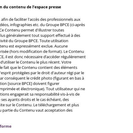
on du contenu de l’espace presse
afin de faciliter l'accès des professionnels aux
éos, infographies etc. du Groupe BPCE (ci-après
Ce Contenu permet d'illustrer toutes
u plus généralement tout support effectué à des
ctivité du Groupe BPCE. Toute utilisation
ntenu est expressément exclue. Aucune
risée (hors modification de format). Le Contenu
CE, il est donc nécessaire d’accéder régulièrement
d’utiliser le Contenu le plus récent. Votre
 le fait que le Contenu contient des éléments
prit protégées par le droit d'auteur régi par le
 Par conséquent le crédit photo (figurant en bas à
ntion [source BPCE] doivent figurer
mprimée et électronique). Tout utilisateur qui ne
tions engagerait sa responsabilité vis-à-vis de
ses ayants droits et le cas échéant, des
ite sur le Contenu. Le téléchargement et plus
ou partie du Contenu vaut acceptation des
nforme