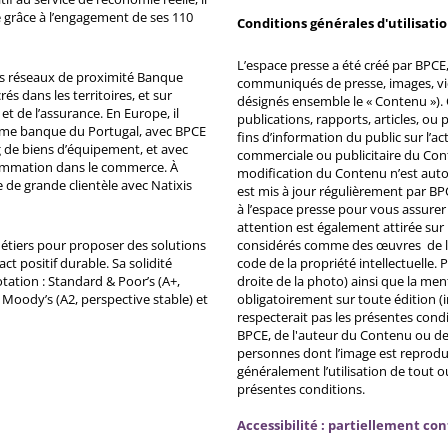
 grâce à l’engagement de ses 110
Conditions générales d'utilisati
L’espace presse a été créé par BPCE, 
ds réseaux de proximité Banque
communiqués de presse, images, vid
s dans les territoires, et sur
désignés ensemble le « Contenu »). 
et de l’assurance. En Europe, il
publications, rapports, articles, o
ème banque du Portugal, avec BPCE
fins d’information du public sur l’a
 de biens d’équipement, et avec
commerciale ou publicitaire du Co
ommation dans le commerce. À
modification du Contenu n’est auto
e de grande clientèle avec Natixis
est mis à jour régulièrement par BP
à l’espace presse pour vous assurer 
attention est également attirée sur
métiers pour proposer des solutions
considérés comme des œuvres de l'es
ct positif durable. Sa solidité
code de la propriété intellectuelle.
tation : Standard & Poor’s (A+,
droite de la photo) ainsi que la me
, Moody’s (A2, perspective stable) et
obligatoirement sur toute édition (i
respecterait pas les présentes condi
BPCE, de l'auteur du Contenu ou de 
personnes dont l’image est reprodu
généralement l’utilisation de tout 
présentes conditions.
Accessibilité : partiellement co