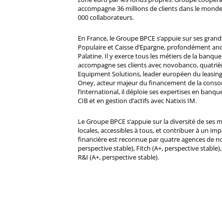
accompagne 36 millions de clients dans le monde
000 collaborateurs.
En France, le Groupe BPCE s’appuie sur ses gran
Populaire et Caisse d’Epargne, profondément ancré
Palatine. Il y exerce tous les métiers de la banque 
accompagne ses clients avec novobanco, quatri
Equipment Solutions, leader européen du leasing
Oney, acteur majeur du financement de la cons
l’international, il déploie ses expertises en banqu
CIB et en gestion d’actifs avec Natixis IM.
Le Groupe BPCE s’appuie sur la diversité de ses 
locales, accessibles à tous, et contribuer à un impa
financière est reconnue par quatre agences de no
perspective stable), Fitch (A+, perspective stable)
R&I (A+, perspective stable).