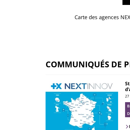
Carte des agences NE
COMMUNIQUÉS DE P
St
d
27
B
D