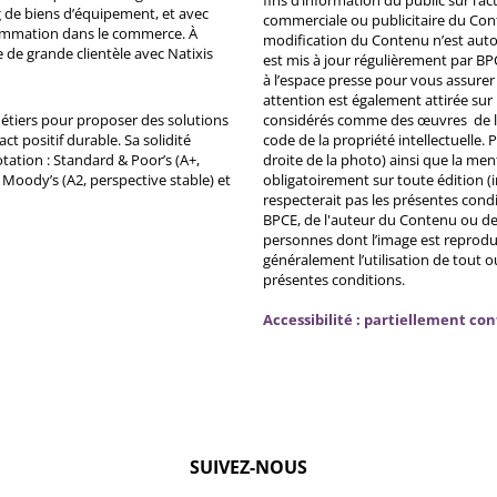
fins d’information du public sur l’a
 de biens d’équipement, et avec
commerciale ou publicitaire du Co
ommation dans le commerce. À
modification du Contenu n’est auto
e de grande clientèle avec Natixis
est mis à jour régulièrement par BP
à l’espace presse pour vous assurer 
attention est également attirée sur
métiers pour proposer des solutions
considérés comme des œuvres de l'es
ct positif durable. Sa solidité
code de la propriété intellectuelle.
tation : Standard & Poor’s (A+,
droite de la photo) ainsi que la me
, Moody’s (A2, perspective stable) et
obligatoirement sur toute édition (i
respecterait pas les présentes condi
BPCE, de l'auteur du Contenu ou de 
personnes dont l’image est reprodu
généralement l’utilisation de tout 
présentes conditions.
Accessibilité : partiellement co
SUIVEZ-NOUS