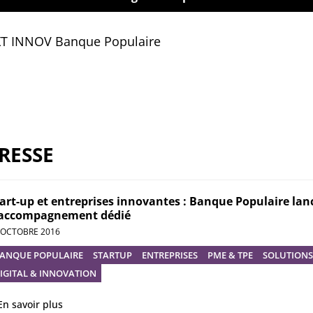
XT INNOV Banque Populaire
RESSE
art-up et entreprises innovantes : Banque Populaire la
’accompagnement dédié
 OCTOBRE 2016
ANQUE POPULAIRE
STARTUP
ENTREPRISES
PME & TPE
SOLUTIONS 
IGITAL & INNOVATION
En savoir plus