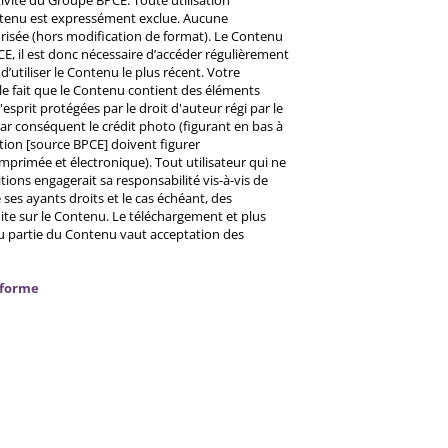
ctivité du Groupe BPCE. Toute utilisation
ntenu est expressément exclue. Aucune
risée (hors modification de format). Le Contenu
CE, il est donc nécessaire d’accéder régulièrement
d’utiliser le Contenu le plus récent. Votre
 le fait que le Contenu contient des éléments
prit protégées par le droit d'auteur régi par le
 Par conséquent le crédit photo (figurant en bas à
ntion [source BPCE] doivent figurer
mprimée et électronique). Tout utilisateur qui ne
tions engagerait sa responsabilité vis-à-vis de
ses ayants droits et le cas échéant, des
ite sur le Contenu. Le téléchargement et plus
ou partie du Contenu vaut acceptation des
nforme