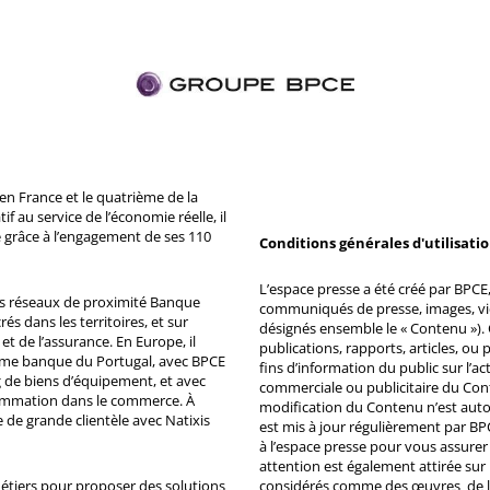
n France et le quatrième de la
 au service de l’économie réelle, il
 grâce à l’engagement de ses 110
Conditions générales d'utilisati
L’espace presse a été créé par BPCE, 
ds réseaux de proximité Banque
communiqués de presse, images, vid
s dans les territoires, et sur
désignés ensemble le « Contenu »). 
et de l’assurance. En Europe, il
publications, rapports, articles, o
ème banque du Portugal, avec BPCE
fins d’information du public sur l’a
 de biens d’équipement, et avec
commerciale ou publicitaire du Co
ommation dans le commerce. À
modification du Contenu n’est auto
e de grande clientèle avec Natixis
est mis à jour régulièrement par BP
à l’espace presse pour vous assurer 
attention est également attirée sur
métiers pour proposer des solutions
considérés comme des œuvres de l'es