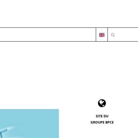
OUVRIR LA 
SITE DU
GROUPE BPCE