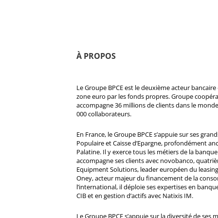
À PROPOS
Le Groupe BPCE est le deuxième acteur bancaire e
zone euro par les fonds propres. Groupe coopératif
accompagne 36 millions de clients dans le monde
000 collaborateurs.
En France, le Groupe BPCE s’appuie sur ses gran
Populaire et Caisse d’Epargne, profondément ancré
Palatine. Il y exerce tous les métiers de la banque 
accompagne ses clients avec novobanco, quatri
Equipment Solutions, leader européen du leasing
Oney, acteur majeur du financement de la cons
l’international, il déploie ses expertises en banqu
CIB et en gestion d’actifs avec Natixis IM.
Le Groupe BPCE s’appuie sur la diversité de ses 