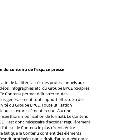
on du contenu de l’espace presse
afin de faciliter l'accès des professionnels aux
éos, infographies etc. du Groupe BPCE (ci-après
Ce Contenu permet d'illustrer toutes
u plus généralement tout support effectué à des
ctivité du Groupe BPCE. Toute utilisation
ntenu est expressément exclue. Aucune
risée (hors modification de format). Le Contenu
CE, il est donc nécessaire d’accéder régulièrement
d’utiliser le Contenu le plus récent. Votre
 le fait que le Contenu contient des éléments
prit protégées par le droit d'auteur régi par le