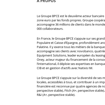
À PROPOS
Le Groupe BPCE est le deuxième acteur bancaire e
zone euro par les fonds propres. Groupe coopératif
accompagne 36 millions de clients dans le monde
000 collaborateurs.
En France, le Groupe BPCE s’appuie sur ses gran
Populaire et Caisse d’Epargne, profondément ancré
Palatine. Il y exerce tous les métiers de la banque 
accompagne ses clients avec novobanco, quatri
Equipment Solutions, leader européen du leasing
Oney, acteur majeur du financement de la cons
l’international, il déploie ses expertises en banqu
CIB et en gestion d’actifs avec Natixis IM.
Le Groupe BPCE s’appuie sur la diversité de ses 
locales, accessibles à tous, et contribuer à un impa
financière est reconnue par quatre agences de no
perspective stable), Fitch (A+, perspective stable)
R&I (A+, perspective stable).