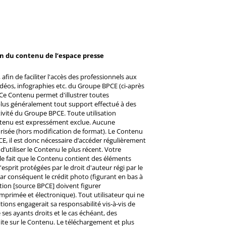
on du contenu de l’espace presse
afin de faciliter l'accès des professionnels aux
éos, infographies etc. du Groupe BPCE (ci-après
Ce Contenu permet d'illustrer toutes
u plus généralement tout support effectué à des
ctivité du Groupe BPCE. Toute utilisation
ntenu est expressément exclue. Aucune
risée (hors modification de format). Le Contenu
CE, il est donc nécessaire d’accéder régulièrement
d’utiliser le Contenu le plus récent. Votre
 le fait que le Contenu contient des éléments
prit protégées par le droit d'auteur régi par le
 Par conséquent le crédit photo (figurant en bas à
ntion [source BPCE] doivent figurer
mprimée et électronique). Tout utilisateur qui ne
tions engagerait sa responsabilité vis-à-vis de
ses ayants droits et le cas échéant, des
ite sur le Contenu. Le téléchargement et plus