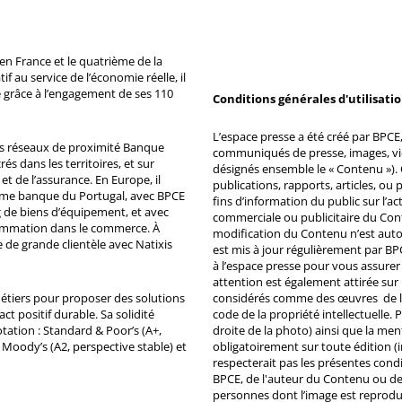
n France et le quatrième de la
 au service de l’économie réelle, il
 grâce à l’engagement de ses 110
Conditions générales d'utilisati
L’espace presse a été créé par BPCE, 
ds réseaux de proximité Banque
communiqués de presse, images, vid
s dans les territoires, et sur
désignés ensemble le « Contenu »). 
et de l’assurance. En Europe, il
publications, rapports, articles, o
ème banque du Portugal, avec BPCE
fins d’information du public sur l’a
 de biens d’équipement, et avec
commerciale ou publicitaire du Co
ommation dans le commerce. À
modification du Contenu n’est auto
e de grande clientèle avec Natixis
est mis à jour régulièrement par BP
à l’espace presse pour vous assurer 
attention est également attirée sur
métiers pour proposer des solutions
considérés comme des œuvres de l'es
ct positif durable. Sa solidité
code de la propriété intellectuelle.
tation : Standard & Poor’s (A+,
droite de la photo) ainsi que la me
, Moody’s (A2, perspective stable) et
obligatoirement sur toute édition (i
respecterait pas les présentes condi
BPCE, de l'auteur du Contenu ou de 
personnes dont l’image est reprodu