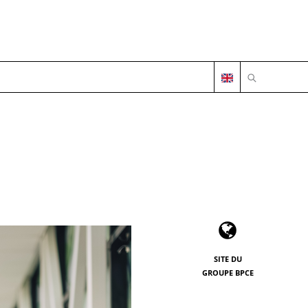
OUVRIR LA 
SITE DU
GROUPE BPCE