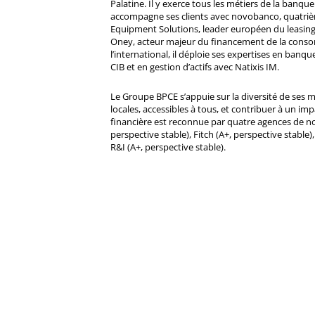
Palatine. Il y exerce tous les métiers de la banque 
accompagne ses clients avec novobanco, quatri
Equipment Solutions, leader européen du leasing
Oney, acteur majeur du financement de la cons
l’international, il déploie ses expertises en banqu
CIB et en gestion d’actifs avec Natixis IM.
Le Groupe BPCE s’appuie sur la diversité de ses 
locales, accessibles à tous, et contribuer à un impa
financière est reconnue par quatre agences de no
perspective stable), Fitch (A+, perspective stable)
R&I (A+, perspective stable).