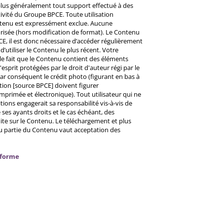
u plus généralement tout support effectué à des
ctivité du Groupe BPCE. Toute utilisation
ntenu est expressément exclue. Aucune
risée (hors modification de format). Le Contenu
CE, il est donc nécessaire d’accéder régulièrement
d’utiliser le Contenu le plus récent. Votre
 le fait que le Contenu contient des éléments
prit protégées par le droit d'auteur régi par le
 Par conséquent le crédit photo (figurant en bas à
ntion [source BPCE] doivent figurer
mprimée et électronique). Tout utilisateur qui ne
tions engagerait sa responsabilité vis-à-vis de
ses ayants droits et le cas échéant, des
ite sur le Contenu. Le téléchargement et plus
ou partie du Contenu vaut acceptation des
nforme