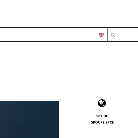
OUVRIR LA 
SITE DU
GROUPE BPCE