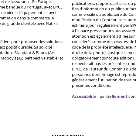
et de l’assurance. En Europe, il
publications, rapports, articles, o
ème banque du Portugal, avec BPCE
fins d’information du public sur l’a
 de biens d’équipement, et avec
commerciale ou publicitaire du Co
ommation dans le commerce. À
modification du Contenu n’est auto
e de grande clientèle avec Natixis
est mis à jour régulièrement par BP
à l’espace presse pour vous assurer 
attention est également attirée sur
métiers pour proposer des solutions
considérés comme des œuvres de l'es
ct positif durable. Sa solidité
code de la propriété intellectuelle.
tation : Standard & Poor’s (A+,
droite de la photo) ainsi que la me
, Moody’s (A2, perspective stable) et
obligatoirement sur toute édition (i
respecterait pas les présentes condi
BPCE, de l'auteur du Contenu ou de 
personnes dont l’image est reprodu
généralement l’utilisation de tout 
présentes conditions.
Accessibilité : partiellement co