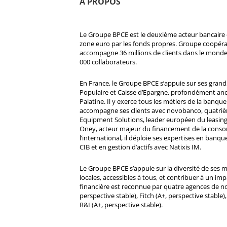
À PROPOS
Le Groupe BPCE est le deuxième acteur bancaire e
zone euro par les fonds propres. Groupe coopératif
accompagne 36 millions de clients dans le monde
000 collaborateurs.
En France, le Groupe BPCE s’appuie sur ses gran
Populaire et Caisse d’Epargne, profondément ancré
Palatine. Il y exerce tous les métiers de la banque 
accompagne ses clients avec novobanco, quatri
Equipment Solutions, leader européen du leasing
Oney, acteur majeur du financement de la cons
l’international, il déploie ses expertises en banqu
CIB et en gestion d’actifs avec Natixis IM.
Le Groupe BPCE s’appuie sur la diversité de ses 
locales, accessibles à tous, et contribuer à un impa
financière est reconnue par quatre agences de no
perspective stable), Fitch (A+, perspective stable)
R&I (A+, perspective stable).