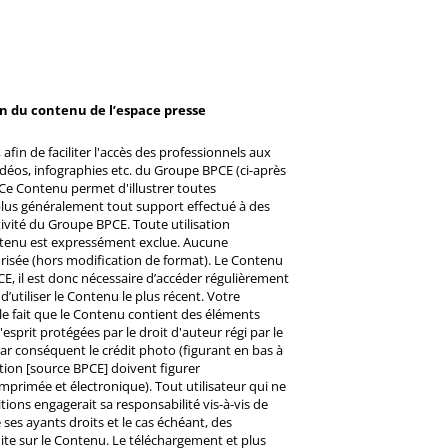
on du contenu de l’espace presse
afin de faciliter l'accès des professionnels aux
éos, infographies etc. du Groupe BPCE (ci-après
Ce Contenu permet d'illustrer toutes
u plus généralement tout support effectué à des
ctivité du Groupe BPCE. Toute utilisation
ntenu est expressément exclue. Aucune
risée (hors modification de format). Le Contenu
CE, il est donc nécessaire d’accéder régulièrement
d’utiliser le Contenu le plus récent. Votre
 le fait que le Contenu contient des éléments
prit protégées par le droit d'auteur régi par le
 Par conséquent le crédit photo (figurant en bas à
ntion [source BPCE] doivent figurer
mprimée et électronique). Tout utilisateur qui ne
tions engagerait sa responsabilité vis-à-vis de
ses ayants droits et le cas échéant, des
ite sur le Contenu. Le téléchargement et plus