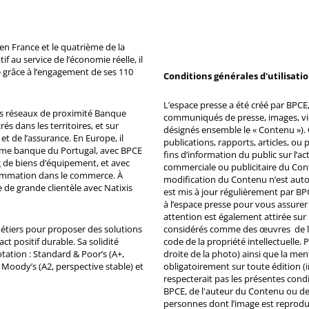
n France et le quatrième de la
 au service de l’économie réelle, il
 grâce à l’engagement de ses 110
Conditions générales d'utilisati
L’espace presse a été créé par BPCE, 
ds réseaux de proximité Banque
communiqués de presse, images, vid
s dans les territoires, et sur
désignés ensemble le « Contenu »). 
et de l’assurance. En Europe, il
publications, rapports, articles, o
ème banque du Portugal, avec BPCE
fins d’information du public sur l’a
 de biens d’équipement, et avec
commerciale ou publicitaire du Co
ommation dans le commerce. À
modification du Contenu n’est auto
e de grande clientèle avec Natixis
est mis à jour régulièrement par BP
à l’espace presse pour vous assurer 
attention est également attirée sur
métiers pour proposer des solutions
considérés comme des œuvres de l'es
ct positif durable. Sa solidité
code de la propriété intellectuelle.
tation : Standard & Poor’s (A+,
droite de la photo) ainsi que la me
, Moody’s (A2, perspective stable) et
obligatoirement sur toute édition (i
respecterait pas les présentes condi
BPCE, de l'auteur du Contenu ou de 
personnes dont l’image est reprodu