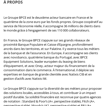
À PROPOS
Le Groupe BPCE est le deuxième acteur bancaire en France et le
quatrième de la zone euro par les fonds propres. Groupe coopératif au
service de l’économie réelle, il accompagne 36 millions de clients dans
le monde grâce à l’engagement de ses 110 000 collaborateurs.
En France, le Groupe BPCE s’appuie sur ses grands réseaux de
proximité Banque Populaire et Caisse d’Epargne, profondément
ancrés dans les territoires, et sur Palatine. Il y exerce tous les métiers
de la banque et de l’assurance. En Europe, il accompagne ses clients
avec novobanco, quatrième banque du Portugal, avec BPCE
Equipment Solutions, leader européen du leasing de biens
d’équipement, et avec Oney, acteur majeur du financement de la
consommation dans le commerce. À l’international, il déploie ses
expertises en banque de grande clientèle avec Natixis CIB et en
gestion d’actifs avec Natixis IM.
Le Groupe BPCE s’appuie sur la diversité de ses métiers pour proposer
des solutions locales, accessibles à tous, et contribuer à un impact
positif durable. Sa solidité financière est reconnue par quatre agences
de notation : Standard & Poor’s (A+, perspective stable), Fitch (A+,
perspective stable), Moody’s (A2, perspective stable) et R&I (A+,