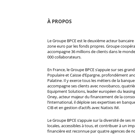
À PROPOS
Le Groupe BPCE est le deuxième acteur bancaire e
zone euro par les fonds propres. Groupe coopératif
accompagne 36 millions de clients dans le monde
000 collaborateurs.
En France, le Groupe BPCE s’appuie sur ses gran
Populaire et Caisse d’Epargne, profondément ancré
Palatine. Il y exerce tous les métiers de la banque 
accompagne ses clients avec novobanco, quatri
Equipment Solutions, leader européen du leasing
Oney, acteur majeur du financement de la cons
l’international, il déploie ses expertises en banqu
CIB et en gestion d’actifs avec Natixis IM.
Le Groupe BPCE s’appuie sur la diversité de ses 
locales, accessibles à tous, et contribuer à un impa
financière est reconnue par quatre agences de no