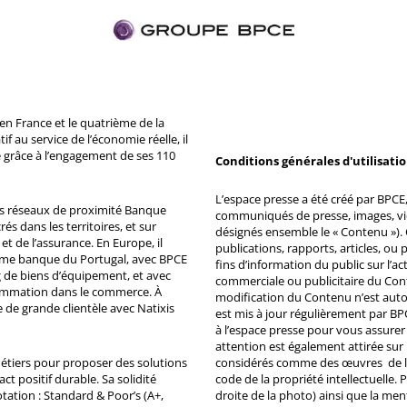
n France et le quatrième de la
 au service de l’économie réelle, il
 grâce à l’engagement de ses 110
Conditions générales d'utilisati
L’espace presse a été créé par BPCE, 
ds réseaux de proximité Banque
communiqués de presse, images, vid
s dans les territoires, et sur
désignés ensemble le « Contenu »). 
et de l’assurance. En Europe, il
publications, rapports, articles, o
ème banque du Portugal, avec BPCE
fins d’information du public sur l’a
 de biens d’équipement, et avec
commerciale ou publicitaire du Co
ommation dans le commerce. À
modification du Contenu n’est auto
e de grande clientèle avec Natixis
est mis à jour régulièrement par BP
à l’espace presse pour vous assurer 
attention est également attirée sur
métiers pour proposer des solutions
considérés comme des œuvres de l'es
ct positif durable. Sa solidité
code de la propriété intellectuelle.
tation : Standard & Poor’s (A+,
droite de la photo) ainsi que la me