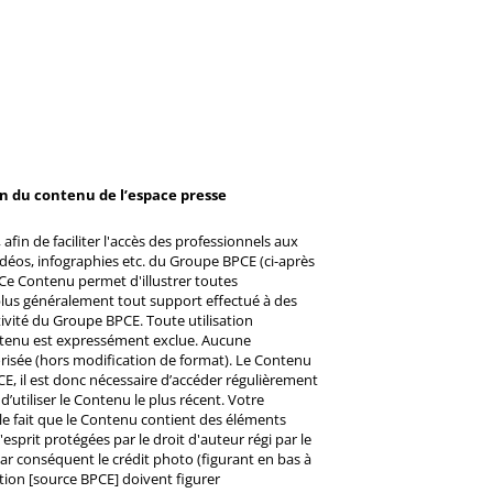
on du contenu de l’espace presse
afin de faciliter l'accès des professionnels aux
éos, infographies etc. du Groupe BPCE (ci-après
Ce Contenu permet d'illustrer toutes
u plus généralement tout support effectué à des
ctivité du Groupe BPCE. Toute utilisation
ntenu est expressément exclue. Aucune
risée (hors modification de format). Le Contenu
CE, il est donc nécessaire d’accéder régulièrement
d’utiliser le Contenu le plus récent. Votre
 le fait que le Contenu contient des éléments
prit protégées par le droit d'auteur régi par le
 Par conséquent le crédit photo (figurant en bas à
ntion [source BPCE] doivent figurer