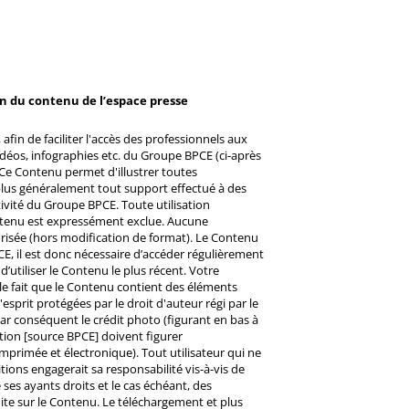
on du contenu de l’espace presse
afin de faciliter l'accès des professionnels aux
éos, infographies etc. du Groupe BPCE (ci-après
Ce Contenu permet d'illustrer toutes
u plus généralement tout support effectué à des
ctivité du Groupe BPCE. Toute utilisation
ntenu est expressément exclue. Aucune
risée (hors modification de format). Le Contenu
CE, il est donc nécessaire d’accéder régulièrement
d’utiliser le Contenu le plus récent. Votre
 le fait que le Contenu contient des éléments
prit protégées par le droit d'auteur régi par le
 Par conséquent le crédit photo (figurant en bas à
ntion [source BPCE] doivent figurer
mprimée et électronique). Tout utilisateur qui ne
tions engagerait sa responsabilité vis-à-vis de
ses ayants droits et le cas échéant, des
ite sur le Contenu. Le téléchargement et plus