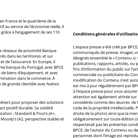
n France et le quatrième de la
 au service de l’économie réelle, il
 grâce à l’engagement de ses 110
Conditions générales d'utilisati
L’espace presse a été créé par BPCE, 
ds réseaux de proximité Banque
communiqués de presse, images, vid
s dans les territoires, et sur
désignés ensemble le « Contenu »). 
et de l’assurance. En Europe, il
publications, rapports, articles, o
ème banque du Portugal, avec BPCE
fins d’information du public sur l’a
 de biens d’équipement, et avec
commerciale ou publicitaire du Co
ommation dans le commerce. À
modification du Contenu n’est auto
e de grande clientèle avec Natixis
est mis à jour régulièrement par BP
à l’espace presse pour vous assurer 
attention est également attirée sur
métiers pour proposer des solutions
considérés comme des œuvres de l'es
ct positif durable. Sa solidité
code de la propriété intellectuelle.
tation : Standard & Poor’s (A+,
droite de la photo) ainsi que la me
, Moody’s (A2, perspective stable) et
obligatoirement sur toute édition (i
respecterait pas les présentes condi
BPCE, de l'auteur du Contenu ou de 
personnes dont l’image est reprodu