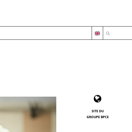
OUVRIR LA 
SITE DU
GROUPE BPCE