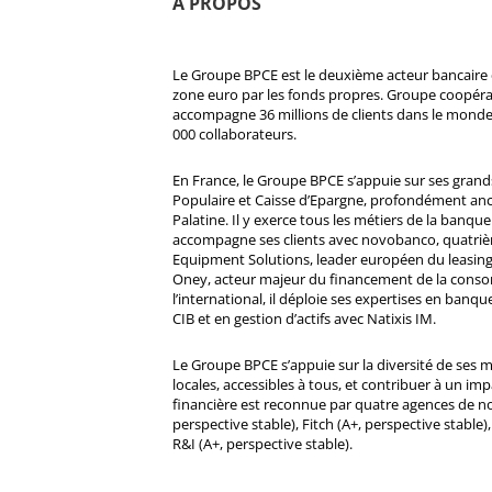
À PROPOS
Le Groupe BPCE est le deuxième acteur bancaire e
zone euro par les fonds propres. Groupe coopératif
accompagne 36 millions de clients dans le monde
000 collaborateurs.
En France, le Groupe BPCE s’appuie sur ses gran
Populaire et Caisse d’Epargne, profondément ancré
Palatine. Il y exerce tous les métiers de la banque 
accompagne ses clients avec novobanco, quatri
Equipment Solutions, leader européen du leasing
Oney, acteur majeur du financement de la cons
l’international, il déploie ses expertises en banqu
CIB et en gestion d’actifs avec Natixis IM.
Le Groupe BPCE s’appuie sur la diversité de ses 
locales, accessibles à tous, et contribuer à un impa
financière est reconnue par quatre agences de no
perspective stable), Fitch (A+, perspective stable)
R&I (A+, perspective stable).