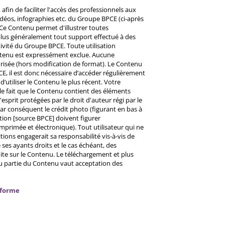
afin de faciliter l'accès des professionnels aux
éos, infographies etc. du Groupe BPCE (ci-après
Ce Contenu permet d'illustrer toutes
u plus généralement tout support effectué à des
ctivité du Groupe BPCE. Toute utilisation
ntenu est expressément exclue. Aucune
risée (hors modification de format). Le Contenu
CE, il est donc nécessaire d’accéder régulièrement
d’utiliser le Contenu le plus récent. Votre
 le fait que le Contenu contient des éléments
prit protégées par le droit d'auteur régi par le
 Par conséquent le crédit photo (figurant en bas à
ntion [source BPCE] doivent figurer
mprimée et électronique). Tout utilisateur qui ne
tions engagerait sa responsabilité vis-à-vis de
ses ayants droits et le cas échéant, des
ite sur le Contenu. Le téléchargement et plus
ou partie du Contenu vaut acceptation des
nforme