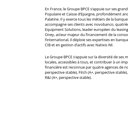
En France, le Groupe BPCE s’appuie sur ses gran
Populaire et Caisse d’Epargne, profondément ancré
Palatine. Il y exerce tous les métiers de la banque 
accompagne ses clients avec novobanco, quatri
Equipment Solutions, leader européen du leasing
Oney, acteur majeur du financement de la cons
l’international, il déploie ses expertises en banqu
CIB et en gestion d’actifs avec Natixis IM.
Le Groupe BPCE s’appuie sur la diversité de ses 
locales, accessibles à tous, et contribuer à un impa
financière est reconnue par quatre agences de no
perspective stable), Fitch (A+, perspective stable)
R&I (A+, perspective stable).