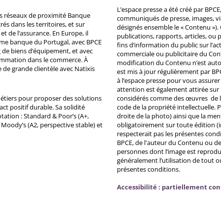
L’espace presse a été créé par BPCE, 
ds réseaux de proximité Banque
communiqués de presse, images, vid
s dans les territoires, et sur
désignés ensemble le « Contenu »). 
et de l’assurance. En Europe, il
publications, rapports, articles, o
ème banque du Portugal, avec BPCE
fins d’information du public sur l’a
 de biens d’équipement, et avec
commerciale ou publicitaire du Co
ommation dans le commerce. À
modification du Contenu n’est auto
e de grande clientèle avec Natixis
est mis à jour régulièrement par BP
à l’espace presse pour vous assurer 
attention est également attirée sur
métiers pour proposer des solutions
considérés comme des œuvres de l'es
ct positif durable. Sa solidité
code de la propriété intellectuelle.
tation : Standard & Poor’s (A+,
droite de la photo) ainsi que la me
, Moody’s (A2, perspective stable) et
obligatoirement sur toute édition (i
respecterait pas les présentes condi
BPCE, de l'auteur du Contenu ou de 
personnes dont l’image est reprodu
généralement l’utilisation de tout 
présentes conditions.
Accessibilité : partiellement co