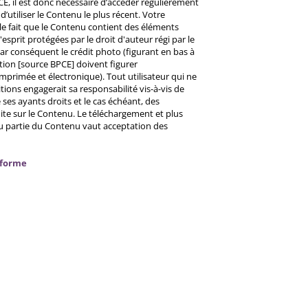
CE, il est donc nécessaire d’accéder régulièrement
d’utiliser le Contenu le plus récent. Votre
 le fait que le Contenu contient des éléments
prit protégées par le droit d'auteur régi par le
 Par conséquent le crédit photo (figurant en bas à
ntion [source BPCE] doivent figurer
mprimée et électronique). Tout utilisateur qui ne
tions engagerait sa responsabilité vis-à-vis de
ses ayants droits et le cas échéant, des
ite sur le Contenu. Le téléchargement et plus
ou partie du Contenu vaut acceptation des
nforme