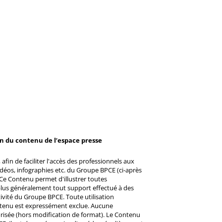
on du contenu de l’espace presse
afin de faciliter l'accès des professionnels aux
éos, infographies etc. du Groupe BPCE (ci-après
Ce Contenu permet d'illustrer toutes
u plus généralement tout support effectué à des
ctivité du Groupe BPCE. Toute utilisation
ntenu est expressément exclue. Aucune
risée (hors modification de format). Le Contenu