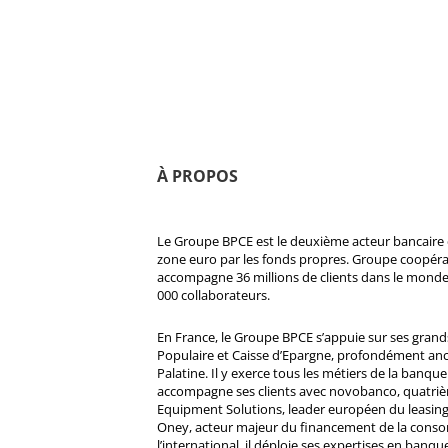
À PROPOS
Le Groupe BPCE est le deuxième acteur bancaire e
zone euro par les fonds propres. Groupe coopératif
accompagne 36 millions de clients dans le monde
000 collaborateurs.
En France, le Groupe BPCE s’appuie sur ses gran
Populaire et Caisse d’Epargne, profondément ancré
Palatine. Il y exerce tous les métiers de la banque 
accompagne ses clients avec novobanco, quatri
Equipment Solutions, leader européen du leasing
Oney, acteur majeur du financement de la cons
l’international, il déploie ses expertises en banqu