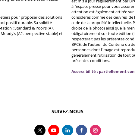
est mis à jour régulièrement par BP
à l’espace presse pour vous assurer 
attention est également attirée sur
métiers pour proposer des solutions
considérés comme des œuvres de l'es
ct positif durable. Sa solidité
code de la propriété intellectuelle.
tation : Standard & Poor’s (A+,
droite de la photo) ainsi que la me
, Moody’s (A2, perspective stable) et
obligatoirement sur toute édition (i
respecterait pas les présentes condi
BPCE, de l'auteur du Contenu ou de 
personnes dont l’image est reprodu
généralement l’utilisation de tout 
présentes conditions.
Accessibilité : partiellement co
SUIVEZ-NOUS