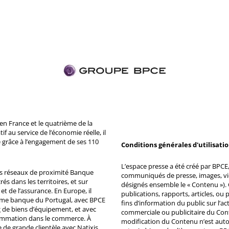
n France et le quatrième de la
 au service de l’économie réelle, il
 grâce à l’engagement de ses 110
Conditions générales d'utilisati
L’espace presse a été créé par BPCE, 
ds réseaux de proximité Banque
communiqués de presse, images, vid
s dans les territoires, et sur
désignés ensemble le « Contenu »). 
et de l’assurance. En Europe, il
publications, rapports, articles, o
ème banque du Portugal, avec BPCE
fins d’information du public sur l’a
 de biens d’équipement, et avec
commerciale ou publicitaire du Co
ommation dans le commerce. À
modification du Contenu n’est auto
e de grande clientèle avec Natixis