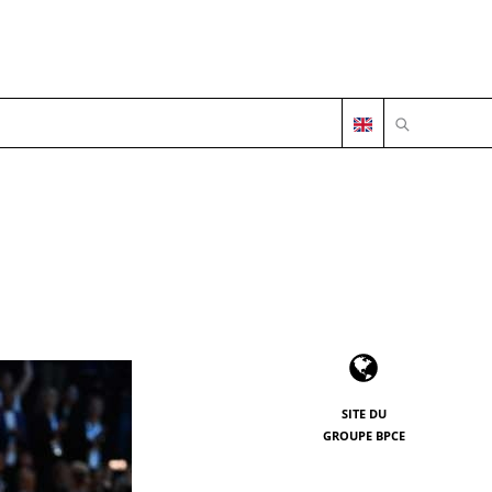
OUVRIR LA 
SITE DU
GROUPE BPCE