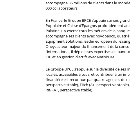
accompagne 36 millions de clients dans le monde
000 collaborateurs.
En France, le Groupe BPCE s’appuie sur ses gran
Populaire et Caisse d’Epargne, profondément ancré
Palatine. Il y exerce tous les métiers de la banque 
accompagne ses clients avec novobanco, quatri
Equipment Solutions, leader européen du leasing
Oney, acteur majeur du financement de la cons
l’international, il déploie ses expertises en banqu
CIB et en gestion d’actifs avec Natixis IM.
Le Groupe BPCE s’appuie sur la diversité de ses 
locales, accessibles à tous, et contribuer à un impa
financière est reconnue par quatre agences de no
perspective stable), Fitch (A+, perspective stable)
R&I (A+, perspective stable).