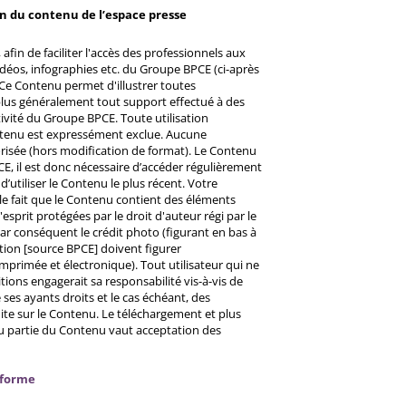
on du contenu de l’espace presse
afin de faciliter l'accès des professionnels aux
éos, infographies etc. du Groupe BPCE (ci-après
Ce Contenu permet d'illustrer toutes
u plus généralement tout support effectué à des
ctivité du Groupe BPCE. Toute utilisation
ntenu est expressément exclue. Aucune
risée (hors modification de format). Le Contenu
CE, il est donc nécessaire d’accéder régulièrement
d’utiliser le Contenu le plus récent. Votre
 le fait que le Contenu contient des éléments
prit protégées par le droit d'auteur régi par le
 Par conséquent le crédit photo (figurant en bas à
ntion [source BPCE] doivent figurer
mprimée et électronique). Tout utilisateur qui ne
tions engagerait sa responsabilité vis-à-vis de
ses ayants droits et le cas échéant, des
ite sur le Contenu. Le téléchargement et plus
ou partie du Contenu vaut acceptation des
nforme