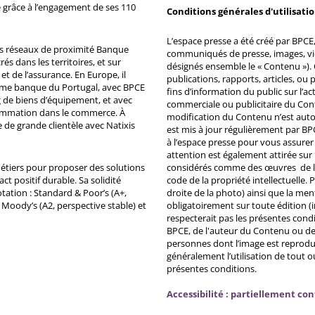
 grâce à l’engagement de ses 110
Conditions générales d'utilisati
L’espace presse a été créé par BPCE, 
ds réseaux de proximité Banque
communiqués de presse, images, vid
s dans les territoires, et sur
désignés ensemble le « Contenu »). 
et de l’assurance. En Europe, il
publications, rapports, articles, o
ème banque du Portugal, avec BPCE
fins d’information du public sur l’a
 de biens d’équipement, et avec
commerciale ou publicitaire du Co
ommation dans le commerce. À
modification du Contenu n’est auto
e de grande clientèle avec Natixis
est mis à jour régulièrement par BP
à l’espace presse pour vous assurer 
attention est également attirée sur
métiers pour proposer des solutions
considérés comme des œuvres de l'es
ct positif durable. Sa solidité
code de la propriété intellectuelle.
tation : Standard & Poor’s (A+,
droite de la photo) ainsi que la me
, Moody’s (A2, perspective stable) et
obligatoirement sur toute édition (i
respecterait pas les présentes condi
BPCE, de l'auteur du Contenu ou de 
personnes dont l’image est reprodu
généralement l’utilisation de tout 
présentes conditions.
Accessibilité : partiellement co