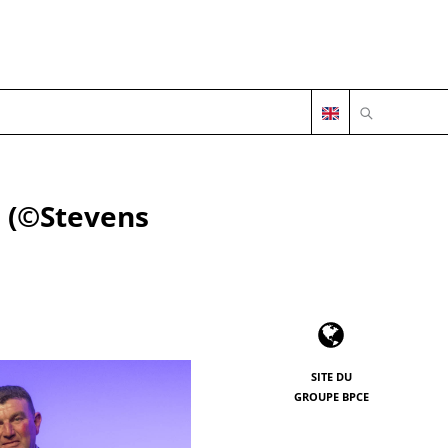
OUVRIR LA 
" (©Stevens
SITE DU
GROUPE BPCE