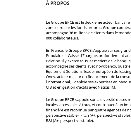
À PROPOS
Le Groupe BPCE est le deuxième acteur bancaire e
zone euro par les fonds propres. Groupe coopératif
accompagne 36 millions de clients dans le monde
000 collaborateurs.
En France, le Groupe BPCE s’appuie sur ses gran
Populaire et Caisse d’Epargne, profondément ancré
Palatine. Il y exerce tous les métiers de la banque 
accompagne ses clients avec novobanco, quatri
Equipment Solutions, leader européen du leasing
Oney, acteur majeur du financement de la cons
l’international, il déploie ses expertises en banqu
CIB et en gestion d’actifs avec Natixis IM.
Le Groupe BPCE s’appuie sur la diversité de ses 
locales, accessibles à tous, et contribuer à un impa
financière est reconnue par quatre agences de no
perspective stable), Fitch (A+, perspective stable)
R&I (A+, perspective stable).