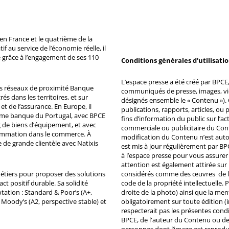
n France et le quatrième de la
 au service de l’économie réelle, il
 grâce à l’engagement de ses 110
Conditions générales d'utilisati
L’espace presse a été créé par BPCE, 
ds réseaux de proximité Banque
communiqués de presse, images, vid
s dans les territoires, et sur
désignés ensemble le « Contenu »). 
et de l’assurance. En Europe, il
publications, rapports, articles, o
ème banque du Portugal, avec BPCE
fins d’information du public sur l’a
 de biens d’équipement, et avec
commerciale ou publicitaire du Co
ommation dans le commerce. À
modification du Contenu n’est auto
e de grande clientèle avec Natixis
est mis à jour régulièrement par BP
à l’espace presse pour vous assurer 
attention est également attirée sur
métiers pour proposer des solutions
considérés comme des œuvres de l'es
ct positif durable. Sa solidité
code de la propriété intellectuelle.
tation : Standard & Poor’s (A+,
droite de la photo) ainsi que la me
, Moody’s (A2, perspective stable) et
obligatoirement sur toute édition (i
respecterait pas les présentes condi
BPCE, de l'auteur du Contenu ou de 
personnes dont l’image est reprodu