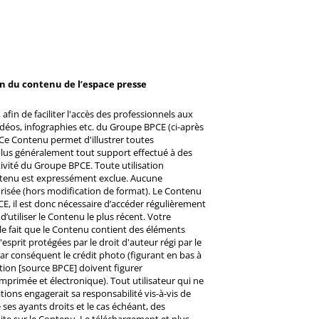
on du contenu de l’espace presse
afin de faciliter l'accès des professionnels aux
éos, infographies etc. du Groupe BPCE (ci-après
Ce Contenu permet d'illustrer toutes
u plus généralement tout support effectué à des
ctivité du Groupe BPCE. Toute utilisation
ntenu est expressément exclue. Aucune
risée (hors modification de format). Le Contenu
CE, il est donc nécessaire d’accéder régulièrement
d’utiliser le Contenu le plus récent. Votre
 le fait que le Contenu contient des éléments
prit protégées par le droit d'auteur régi par le
 Par conséquent le crédit photo (figurant en bas à
ntion [source BPCE] doivent figurer
mprimée et électronique). Tout utilisateur qui ne
tions engagerait sa responsabilité vis-à-vis de
ses ayants droits et le cas échéant, des
ite sur le Contenu. Le téléchargement et plus