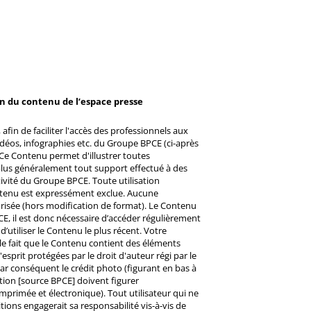
on du contenu de l’espace presse
afin de faciliter l'accès des professionnels aux
éos, infographies etc. du Groupe BPCE (ci-après
Ce Contenu permet d'illustrer toutes
u plus généralement tout support effectué à des
ctivité du Groupe BPCE. Toute utilisation
ntenu est expressément exclue. Aucune
risée (hors modification de format). Le Contenu
CE, il est donc nécessaire d’accéder régulièrement
d’utiliser le Contenu le plus récent. Votre
 le fait que le Contenu contient des éléments
prit protégées par le droit d'auteur régi par le
 Par conséquent le crédit photo (figurant en bas à
ntion [source BPCE] doivent figurer
mprimée et électronique). Tout utilisateur qui ne
tions engagerait sa responsabilité vis-à-vis de