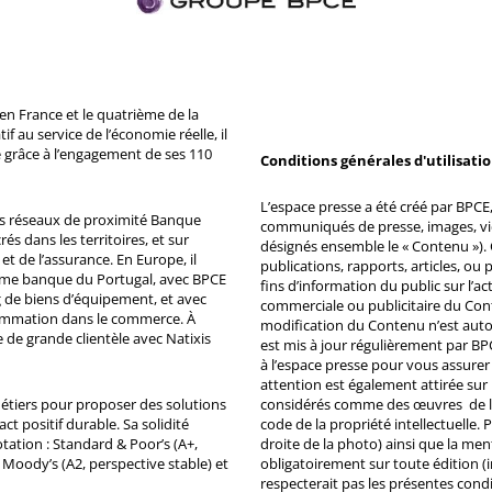
n France et le quatrième de la
 au service de l’économie réelle, il
 grâce à l’engagement de ses 110
Conditions générales d'utilisati
L’espace presse a été créé par BPCE, 
ds réseaux de proximité Banque
communiqués de presse, images, vid
s dans les territoires, et sur
désignés ensemble le « Contenu »). 
et de l’assurance. En Europe, il
publications, rapports, articles, o
ème banque du Portugal, avec BPCE
fins d’information du public sur l’a
 de biens d’équipement, et avec
commerciale ou publicitaire du Co
ommation dans le commerce. À
modification du Contenu n’est auto
e de grande clientèle avec Natixis
est mis à jour régulièrement par BP
à l’espace presse pour vous assurer 
attention est également attirée sur
métiers pour proposer des solutions
considérés comme des œuvres de l'es
ct positif durable. Sa solidité
code de la propriété intellectuelle.
tation : Standard & Poor’s (A+,
droite de la photo) ainsi que la me
, Moody’s (A2, perspective stable) et
obligatoirement sur toute édition (i
respecterait pas les présentes condi