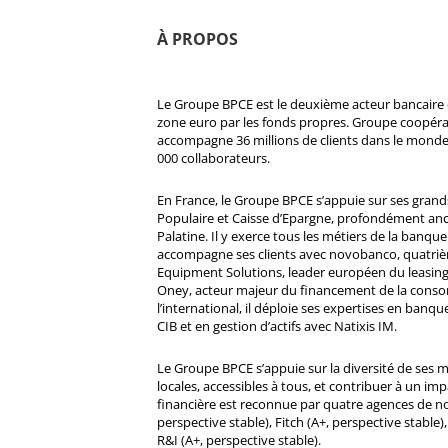
À PROPOS
Le Groupe BPCE est le deuxième acteur bancaire e
zone euro par les fonds propres. Groupe coopératif
accompagne 36 millions de clients dans le monde
000 collaborateurs.
En France, le Groupe BPCE s’appuie sur ses gran
Populaire et Caisse d’Epargne, profondément ancré
Palatine. Il y exerce tous les métiers de la banque 
accompagne ses clients avec novobanco, quatri
Equipment Solutions, leader européen du leasing
Oney, acteur majeur du financement de la cons
l’international, il déploie ses expertises en banqu
CIB et en gestion d’actifs avec Natixis IM.
Le Groupe BPCE s’appuie sur la diversité de ses 
locales, accessibles à tous, et contribuer à un impa
financière est reconnue par quatre agences de no
perspective stable), Fitch (A+, perspective stable)
R&I (A+, perspective stable).