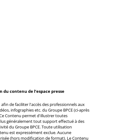
on du contenu de l’espace presse
afin de faciliter l'accès des professionnels aux
éos, infographies etc. du Groupe BPCE (ci-après
Ce Contenu permet d'illustrer toutes
u plus généralement tout support effectué à des
ctivité du Groupe BPCE. Toute utilisation
ntenu est expressément exclue. Aucune
risée (hors modification de format). Le Contenu