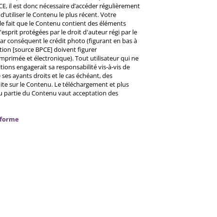
CE, il est donc nécessaire d’accéder régulièrement
d’utiliser le Contenu le plus récent. Votre
 le fait que le Contenu contient des éléments
prit protégées par le droit d'auteur régi par le
 Par conséquent le crédit photo (figurant en bas à
ntion [source BPCE] doivent figurer
mprimée et électronique). Tout utilisateur qui ne
tions engagerait sa responsabilité vis-à-vis de
ses ayants droits et le cas échéant, des
ite sur le Contenu. Le téléchargement et plus
ou partie du Contenu vaut acceptation des
nforme