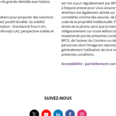
e de grande clientèle avec Natixis
est mis à jour régulièrement par BP
à l’espace presse pour vous assurer 
attention est également attirée sur
métiers pour proposer des solutions
considérés comme des œuvres de l'es
ct positif durable. Sa solidité
code de la propriété intellectuelle.
tation : Standard & Poor’s (A+,
droite de la photo) ainsi que la me
, Moody’s (A2, perspective stable) et
obligatoirement sur toute édition (i
respecterait pas les présentes condi
BPCE, de l'auteur du Contenu ou de 
personnes dont l’image est reprodu
généralement l’utilisation de tout 
présentes conditions.
Accessibilité : partiellement co
SUIVEZ-NOUS