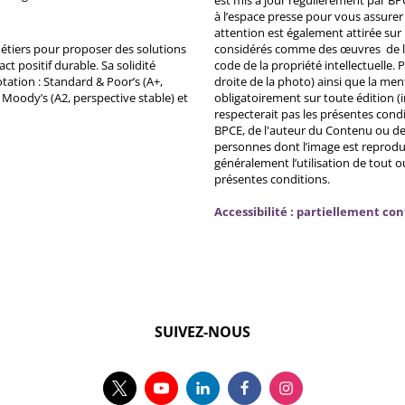
à l’espace presse pour vous assurer 
attention est également attirée sur
métiers pour proposer des solutions
considérés comme des œuvres de l'es
ct positif durable. Sa solidité
code de la propriété intellectuelle.
tation : Standard & Poor’s (A+,
droite de la photo) ainsi que la me
, Moody’s (A2, perspective stable) et
obligatoirement sur toute édition (i
respecterait pas les présentes condi
BPCE, de l'auteur du Contenu ou de 
personnes dont l’image est reprodu
généralement l’utilisation de tout 
présentes conditions.
Accessibilité : partiellement co
SUIVEZ-NOUS