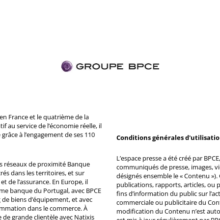
n France et le quatrième de la
 au service de l’économie réelle, il
 grâce à l’engagement de ses 110
Conditions générales d'utilisati
L’espace presse a été créé par BPCE, 
ds réseaux de proximité Banque
communiqués de presse, images, vid
s dans les territoires, et sur
désignés ensemble le « Contenu »). 
et de l’assurance. En Europe, il
publications, rapports, articles, o
ème banque du Portugal, avec BPCE
fins d’information du public sur l’a
 de biens d’équipement, et avec
commerciale ou publicitaire du Co
ommation dans le commerce. À
modification du Contenu n’est auto
e de grande clientèle avec Natixis
est mis à jour régulièrement par BP