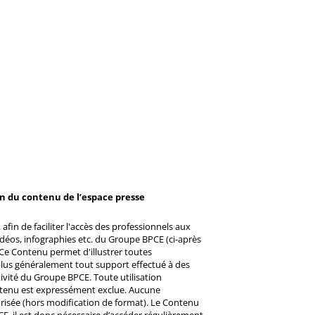
on du contenu de l’espace presse
afin de faciliter l'accès des professionnels aux
éos, infographies etc. du Groupe BPCE (ci-après
Ce Contenu permet d'illustrer toutes
u plus généralement tout support effectué à des
ctivité du Groupe BPCE. Toute utilisation
ntenu est expressément exclue. Aucune
risée (hors modification de format). Le Contenu
CE, il est donc nécessaire d’accéder régulièrement