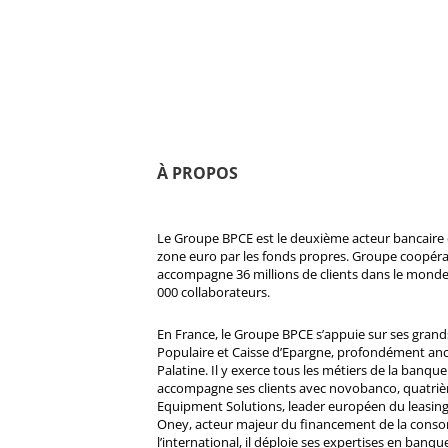
À PROPOS
Le Groupe BPCE est le deuxième acteur bancaire e
zone euro par les fonds propres. Groupe coopératif
accompagne 36 millions de clients dans le monde
000 collaborateurs.
En France, le Groupe BPCE s’appuie sur ses gran
Populaire et Caisse d’Epargne, profondément ancré
Palatine. Il y exerce tous les métiers de la banque 
accompagne ses clients avec novobanco, quatri
Equipment Solutions, leader européen du leasing
Oney, acteur majeur du financement de la cons
l’international, il déploie ses expertises en banqu