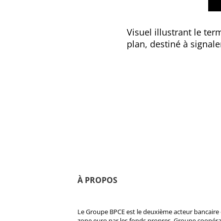
Visuel illustrant le t
plan, destiné à signal
À PROPOS
Le Groupe BPCE est le deuxième acteur bancaire e
zone euro par les fonds propres. Groupe coopératif