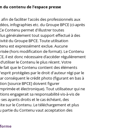
on du contenu de l’espace presse
afin de faciliter l'accès des professionnels aux
éos, infographies etc. du Groupe BPCE (ci-après
Ce Contenu permet d'illustrer toutes
u plus généralement tout support effectué à des
ctivité du Groupe BPCE. Toute utilisation
ntenu est expressément exclue. Aucune
risée (hors modification de format). Le Contenu
CE, il est donc nécessaire d’accéder régulièrement
d’utiliser le Contenu le plus récent. Votre
 le fait que le Contenu contient des éléments
prit protégées par le droit d'auteur régi par le
 Par conséquent le crédit photo (figurant en bas à
ntion [source BPCE] doivent figurer
mprimée et électronique). Tout utilisateur qui ne
tions engagerait sa responsabilité vis-à-vis de
ses ayants droits et le cas échéant, des
ite sur le Contenu. Le téléchargement et plus
ou partie du Contenu vaut acceptation des
nforme