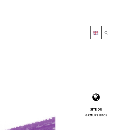
OUVRIR LA 
SITE DU
GROUPE BPCE