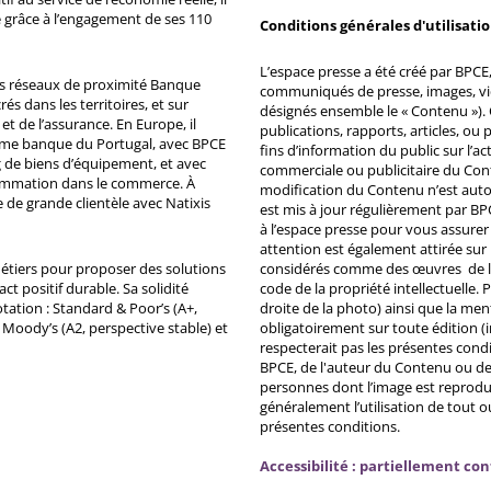
 grâce à l’engagement de ses 110
Conditions générales d'utilisati
L’espace presse a été créé par BPCE, 
ds réseaux de proximité Banque
communiqués de presse, images, vid
s dans les territoires, et sur
désignés ensemble le « Contenu »). 
et de l’assurance. En Europe, il
publications, rapports, articles, o
ème banque du Portugal, avec BPCE
fins d’information du public sur l’a
 de biens d’équipement, et avec
commerciale ou publicitaire du Co
ommation dans le commerce. À
modification du Contenu n’est auto
e de grande clientèle avec Natixis
est mis à jour régulièrement par BP
à l’espace presse pour vous assurer 
attention est également attirée sur
métiers pour proposer des solutions
considérés comme des œuvres de l'es
ct positif durable. Sa solidité
code de la propriété intellectuelle.
tation : Standard & Poor’s (A+,
droite de la photo) ainsi que la me
, Moody’s (A2, perspective stable) et
obligatoirement sur toute édition (i
respecterait pas les présentes condi
BPCE, de l'auteur du Contenu ou de 
personnes dont l’image est reprodu
généralement l’utilisation de tout 
présentes conditions.
Accessibilité : partiellement co