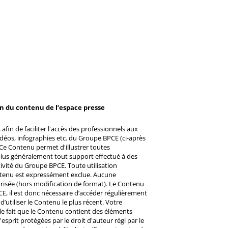
on du contenu de l’espace presse
afin de faciliter l'accès des professionnels aux
éos, infographies etc. du Groupe BPCE (ci-après
Ce Contenu permet d'illustrer toutes
u plus généralement tout support effectué à des
ctivité du Groupe BPCE. Toute utilisation
ntenu est expressément exclue. Aucune
risée (hors modification de format). Le Contenu
CE, il est donc nécessaire d’accéder régulièrement
d’utiliser le Contenu le plus récent. Votre
 le fait que le Contenu contient des éléments
prit protégées par le droit d'auteur régi par le