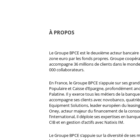
À PROPOS
Le Groupe BPCE est le deuxième acteur bancaire e
zone euro par les fonds propres. Groupe coopératif
accompagne 36 millions de clients dans le monde
000 collaborateurs.
En France, le Groupe BPCE s’appuie sur ses gran
Populaire et Caisse d’Epargne, profondément ancré
Palatine. Il y exerce tous les métiers de la banque 
accompagne ses clients avec novobanco, quatri
Equipment Solutions, leader européen du leasing
Oney, acteur majeur du financement de la cons
l’international, il déploie ses expertises en banqu
CIB et en gestion d’actifs avec Natixis IM.
Le Groupe BPCE s’appuie sur la diversité de ses 