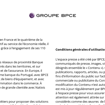
n France et le quatrième de la
 au service de l’économie réelle, il
 grâce à l’engagement de ses 110
Conditions générales d'utilisati
L’espace presse a été créé par BPCE, 
ds réseaux de proximité Banque
communiqués de presse, images, vid
s dans les territoires, et sur
désignés ensemble le « Contenu »). 
et de l’assurance. En Europe, il
publications, rapports, articles, o
ème banque du Portugal, avec BPCE
fins d’information du public sur l’a
 de biens d’équipement, et avec
commerciale ou publicitaire du Co
ommation dans le commerce. À
modification du Contenu n’est auto
e de grande clientèle avec Natixis
est mis à jour régulièrement par BP
à l’espace presse pour vous assurer 
attention est également attirée sur
métiers pour proposer des solutions
considérés comme des œuvres de l'es