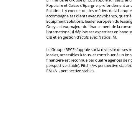
En France, le Groupe BPCE s’appuie sur ses gran
Populaire et Caisse d’Epargne, profondément ancré
Palatine. Il y exerce tous les métiers de la banque 
accompagne ses clients avec novobanco, quatri
Equipment Solutions, leader européen du leasing
Oney, acteur majeur du financement de la cons
l’international, il déploie ses expertises en banqu
CIB et en gestion d’actifs avec Natixis IM.
Le Groupe BPCE s’appuie sur la diversité de ses 
locales, accessibles à tous, et contribuer à un impa
financière est reconnue par quatre agences de no
perspective stable), Fitch (A+, perspective stable)
R&I (A+, perspective stable).