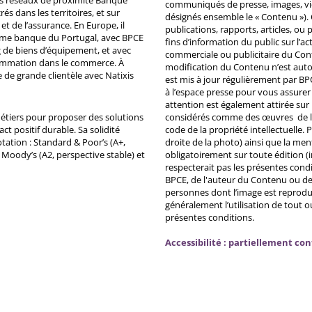
ds réseaux de proximité Banque
communiqués de presse, images, vid
s dans les territoires, et sur
désignés ensemble le « Contenu »). 
et de l’assurance. En Europe, il
publications, rapports, articles, o
ème banque du Portugal, avec BPCE
fins d’information du public sur l’a
 de biens d’équipement, et avec
commerciale ou publicitaire du Co
ommation dans le commerce. À
modification du Contenu n’est auto
e de grande clientèle avec Natixis
est mis à jour régulièrement par BP
à l’espace presse pour vous assurer 
attention est également attirée sur
métiers pour proposer des solutions
considérés comme des œuvres de l'es
ct positif durable. Sa solidité
code de la propriété intellectuelle.
tation : Standard & Poor’s (A+,
droite de la photo) ainsi que la me
, Moody’s (A2, perspective stable) et
obligatoirement sur toute édition (i
respecterait pas les présentes condi
BPCE, de l'auteur du Contenu ou de 
personnes dont l’image est reprodu
généralement l’utilisation de tout 
présentes conditions.
Accessibilité : partiellement co