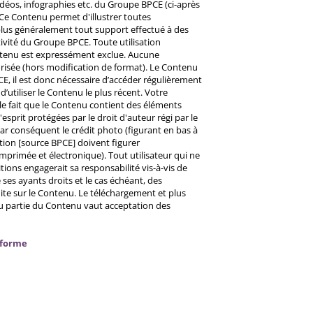
éos, infographies etc. du Groupe BPCE (ci-après
Ce Contenu permet d'illustrer toutes
u plus généralement tout support effectué à des
ctivité du Groupe BPCE. Toute utilisation
ntenu est expressément exclue. Aucune
risée (hors modification de format). Le Contenu
CE, il est donc nécessaire d’accéder régulièrement
d’utiliser le Contenu le plus récent. Votre
 le fait que le Contenu contient des éléments
prit protégées par le droit d'auteur régi par le
 Par conséquent le crédit photo (figurant en bas à
ntion [source BPCE] doivent figurer
mprimée et électronique). Tout utilisateur qui ne
tions engagerait sa responsabilité vis-à-vis de
ses ayants droits et le cas échéant, des
ite sur le Contenu. Le téléchargement et plus
ou partie du Contenu vaut acceptation des
nforme