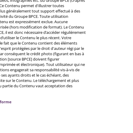
éos, infographies etc. du Groupe BPCE (ci-après
Ce Contenu permet d'illustrer toutes
u plus généralement tout support effectué à des
ctivité du Groupe BPCE. Toute utilisation
ntenu est expressément exclue. Aucune
risée (hors modification de format). Le Contenu
CE, il est donc nécessaire d’accéder régulièrement
d’utiliser le Contenu le plus récent. Votre
 le fait que le Contenu contient des éléments
prit protégées par le droit d'auteur régi par le
 Par conséquent le crédit photo (figurant en bas à
ntion [source BPCE] doivent figurer
mprimée et électronique). Tout utilisateur qui ne
tions engagerait sa responsabilité vis-à-vis de
ses ayants droits et le cas échéant, des
ite sur le Contenu. Le téléchargement et plus
ou partie du Contenu vaut acceptation des
nforme