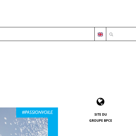
OUVRIR LA 
SITE DU
GROUPE BPCE