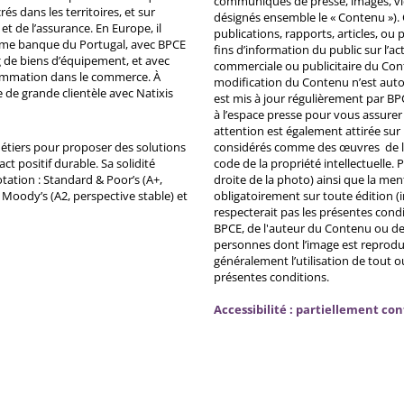
communiqués de presse, images, vid
s dans les territoires, et sur
désignés ensemble le « Contenu »). 
et de l’assurance. En Europe, il
publications, rapports, articles, o
ème banque du Portugal, avec BPCE
fins d’information du public sur l’a
 de biens d’équipement, et avec
commerciale ou publicitaire du Co
ommation dans le commerce. À
modification du Contenu n’est auto
e de grande clientèle avec Natixis
est mis à jour régulièrement par BP
à l’espace presse pour vous assurer 
attention est également attirée sur
métiers pour proposer des solutions
considérés comme des œuvres de l'es
ct positif durable. Sa solidité
code de la propriété intellectuelle.
tation : Standard & Poor’s (A+,
droite de la photo) ainsi que la me
, Moody’s (A2, perspective stable) et
obligatoirement sur toute édition (i
respecterait pas les présentes condi
BPCE, de l'auteur du Contenu ou de 
personnes dont l’image est reprodu
généralement l’utilisation de tout 
présentes conditions.
Accessibilité : partiellement co