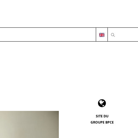
OUVRIR LA 
SITE DU
GROUPE BPCE