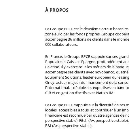
À PROPOS
Le Groupe BPCE est le deuxième acteur bancaire e
zone euro par les fonds propres. Groupe coopératif
accompagne 36 millions de clients dans le monde
000 collaborateurs.
En France, le Groupe BPCE s’appuie sur ses gran
Populaire et Caisse d’Epargne, profondément ancré
Palatine. Il y exerce tous les métiers de la banque 
accompagne ses clients avec novobanco, quatri
Equipment Solutions, leader européen du leasing
Oney, acteur majeur du financement de la cons
l’international, il déploie ses expertises en banqu
CIB et en gestion d’actifs avec Natixis IM.
Le Groupe BPCE s’appuie sur la diversité de ses 
locales, accessibles à tous, et contribuer à un impa
financière est reconnue par quatre agences de no
perspective stable), Fitch (A+, perspective stable)
R&I (A+, perspective stable).