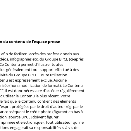
on du contenu de l’espace presse
afin de faciliter l'accès des professionnels aux
éos, infographies etc. du Groupe BPCE (ci-après
Ce Contenu permet d'illustrer toutes
u plus généralement tout support effectué à des
ctivité du Groupe BPCE. Toute utilisation
ntenu est expressément exclue. Aucune
risée (hors modification de format). Le Contenu
CE, il est donc nécessaire d’accéder régulièrement
d’utiliser le Contenu le plus récent. Votre
 le fait que le Contenu contient des éléments
prit protégées par le droit d'auteur régi par le
 Par conséquent le crédit photo (figurant en bas à
ntion [source BPCE] doivent figurer
mprimée et électronique). Tout utilisateur qui ne
tions engagerait sa responsabilité vis-à-vis de