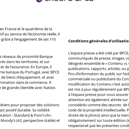
n France et le quatrième de la
 au service de l’économie réelle, il
 grâce à l’engagement de ses 110
Conditions générales d'utilisati
L’espace presse a été créé par BPCE, 
ds réseaux de proximité Banque
communiqués de presse, images, vid
s dans les territoires, et sur
désignés ensemble le « Contenu »). 
et de l’assurance. En Europe, il
publications, rapports, articles, o
ème banque du Portugal, avec BPCE
fins d’information du public sur l’a
 de biens d’équipement, et avec
commerciale ou publicitaire du Co
ommation dans le commerce. À
modification du Contenu n’est auto
e de grande clientèle avec Natixis
est mis à jour régulièrement par BP
à l’espace presse pour vous assurer 
attention est également attirée sur
métiers pour proposer des solutions
considérés comme des œuvres de l'es
ct positif durable. Sa solidité
code de la propriété intellectuelle.
tation : Standard & Poor’s (A+,
droite de la photo) ainsi que la me
, Moody’s (A2, perspective stable) et
obligatoirement sur toute édition (i
respecterait pas les présentes condi