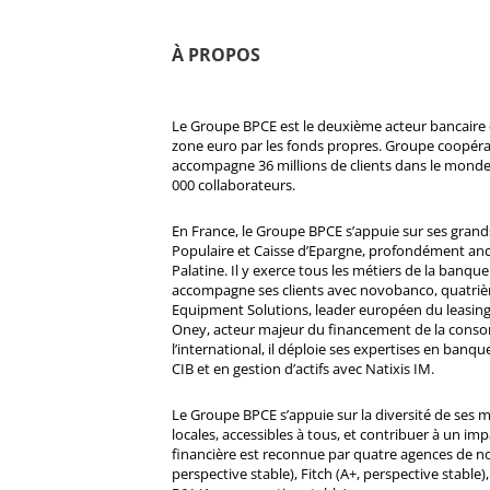
À PROPOS
Le Groupe BPCE est le deuxième acteur bancaire e
zone euro par les fonds propres. Groupe coopératif
accompagne 36 millions de clients dans le monde
000 collaborateurs.
En France, le Groupe BPCE s’appuie sur ses gran
Populaire et Caisse d’Epargne, profondément ancré
Palatine. Il y exerce tous les métiers de la banque 
accompagne ses clients avec novobanco, quatri
Equipment Solutions, leader européen du leasing
Oney, acteur majeur du financement de la cons
l’international, il déploie ses expertises en banqu
CIB et en gestion d’actifs avec Natixis IM.
Le Groupe BPCE s’appuie sur la diversité de ses 
locales, accessibles à tous, et contribuer à un impa
financière est reconnue par quatre agences de no
perspective stable), Fitch (A+, perspective stable)