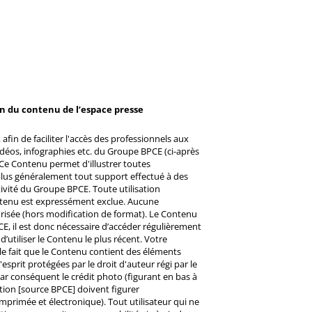
on du contenu de l’espace presse
afin de faciliter l'accès des professionnels aux
éos, infographies etc. du Groupe BPCE (ci-après
Ce Contenu permet d'illustrer toutes
u plus généralement tout support effectué à des
ctivité du Groupe BPCE. Toute utilisation
ntenu est expressément exclue. Aucune
risée (hors modification de format). Le Contenu
CE, il est donc nécessaire d’accéder régulièrement
d’utiliser le Contenu le plus récent. Votre
 le fait que le Contenu contient des éléments
prit protégées par le droit d'auteur régi par le
 Par conséquent le crédit photo (figurant en bas à
ntion [source BPCE] doivent figurer
mprimée et électronique). Tout utilisateur qui ne