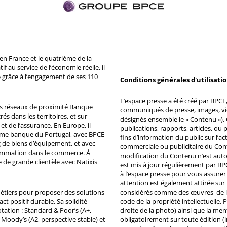
n France et le quatrième de la
 au service de l’économie réelle, il
 grâce à l’engagement de ses 110
Conditions générales d'utilisati
L’espace presse a été créé par BPCE, 
ds réseaux de proximité Banque
communiqués de presse, images, vid
s dans les territoires, et sur
désignés ensemble le « Contenu »). 
et de l’assurance. En Europe, il
publications, rapports, articles, o
ème banque du Portugal, avec BPCE
fins d’information du public sur l’a
 de biens d’équipement, et avec
commerciale ou publicitaire du Co
ommation dans le commerce. À
modification du Contenu n’est auto
e de grande clientèle avec Natixis
est mis à jour régulièrement par BP
à l’espace presse pour vous assurer 
attention est également attirée sur
métiers pour proposer des solutions
considérés comme des œuvres de l'es
ct positif durable. Sa solidité
code de la propriété intellectuelle.
tation : Standard & Poor’s (A+,
droite de la photo) ainsi que la me
, Moody’s (A2, perspective stable) et
obligatoirement sur toute édition (i