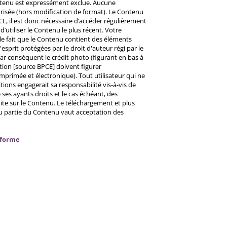
ntenu est expressément exclue. Aucune
risée (hors modification de format). Le Contenu
CE, il est donc nécessaire d’accéder régulièrement
d’utiliser le Contenu le plus récent. Votre
 le fait que le Contenu contient des éléments
prit protégées par le droit d'auteur régi par le
 Par conséquent le crédit photo (figurant en bas à
ntion [source BPCE] doivent figurer
mprimée et électronique). Tout utilisateur qui ne
tions engagerait sa responsabilité vis-à-vis de
ses ayants droits et le cas échéant, des
ite sur le Contenu. Le téléchargement et plus
ou partie du Contenu vaut acceptation des
nforme