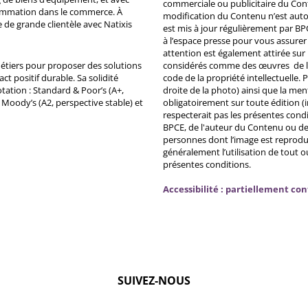
commerciale ou publicitaire du Co
ommation dans le commerce. À
modification du Contenu n’est auto
e de grande clientèle avec Natixis
est mis à jour régulièrement par BP
à l’espace presse pour vous assurer 
attention est également attirée sur
métiers pour proposer des solutions
considérés comme des œuvres de l'es
ct positif durable. Sa solidité
code de la propriété intellectuelle.
tation : Standard & Poor’s (A+,
droite de la photo) ainsi que la me
, Moody’s (A2, perspective stable) et
obligatoirement sur toute édition (i
respecterait pas les présentes condi
BPCE, de l'auteur du Contenu ou de 
personnes dont l’image est reprodu
généralement l’utilisation de tout 
présentes conditions.
Accessibilité : partiellement co
SUIVEZ-NOUS