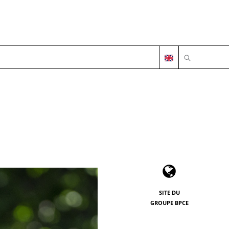
OUVRIR LA 
SITE DU
GROUPE BPCE