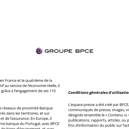
n France et le quatrième de la
 au service de l’économie réelle, il
 grâce à l’engagement de ses 110
Conditions générales d'utilisati
L’espace presse a été créé par BPCE, 
ds réseaux de proximité Banque
communiqués de presse, images, vid
s dans les territoires, et sur
désignés ensemble le « Contenu »). 
et de l’assurance. En Europe, il
publications, rapports, articles, o
ème banque du Portugal, avec BPCE
fins d’information du public sur l’a
 de biens d’équipement, et avec