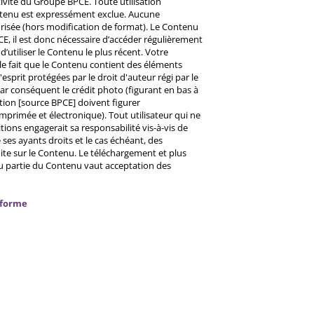
ctivité du Groupe BPCE. Toute utilisation
ntenu est expressément exclue. Aucune
risée (hors modification de format). Le Contenu
CE, il est donc nécessaire d’accéder régulièrement
d’utiliser le Contenu le plus récent. Votre
 le fait que le Contenu contient des éléments
prit protégées par le droit d'auteur régi par le
 Par conséquent le crédit photo (figurant en bas à
ntion [source BPCE] doivent figurer
mprimée et électronique). Tout utilisateur qui ne
tions engagerait sa responsabilité vis-à-vis de
ses ayants droits et le cas échéant, des
ite sur le Contenu. Le téléchargement et plus
ou partie du Contenu vaut acceptation des
nforme